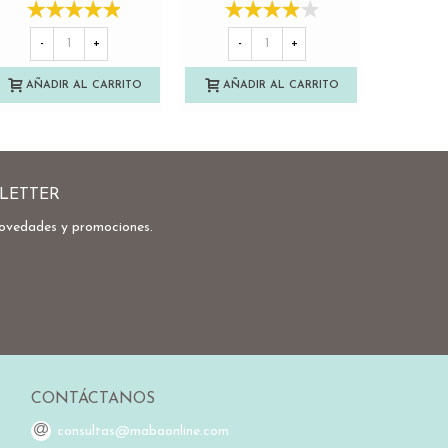
-
+
-
+
-
AÑADIR AL CARRITO
AÑADIR AL CARRITO
AÑA
LETTER
novedades y promociones.
CONTÁCTANOS
consultas@mabaonline.com