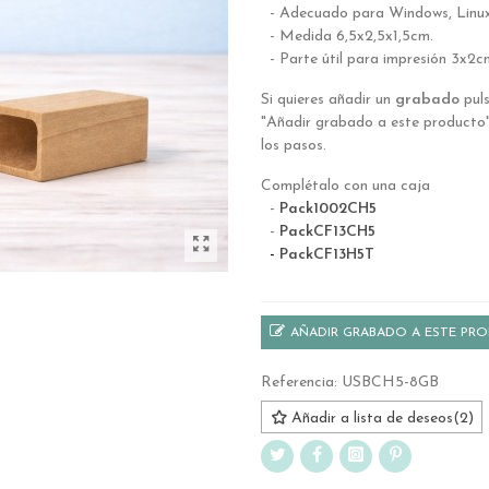
- Adecuado para Windows, Linu
- Medida 6,5x2,5x1,5cm.
- Parte útil para impresión 3x2c
Si quieres añadir un
grabado
puls
"Añadir grabado a este producto"
los pasos.
Complétalo con una caja
-
Pack1002CH5
-
PackCF13CH5
-
PackCF13H5T
AÑADIR GRABADO A ESTE PR
Referencia:
USBCH5-8GB
Añadir a lista de deseos
(
2
)