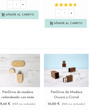
Ref.P1454C8FI
-
+
-
+
-
AÑADIR AL CARRITO
AÑADIR AL CARRITO
AÑAD
PenDrive de madera
PenDrive de Madera
PenDri
Ver más
Ver más
redondeado con imán
Oscura y Cristal
Oscura C
Ref.USBCH9
Ref.USBCH8
Re
9,40 €
10,00 €
9,50 €
(IVA no incluido)
(IVA no incluido)