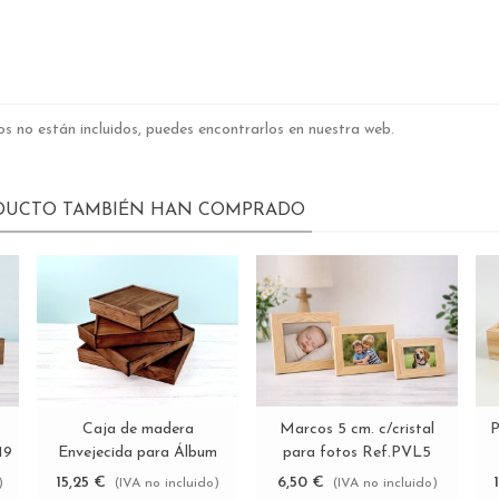
s no están incluidos, puedes encontrarlos en nuestra web.
ODUCTO TAMBIÉN HAN COMPRADO
Caja de madera
Marcos 5 cm. c/cristal
P
Ver más
Ver más
19
Envejecida para Álbum
para fotos Ref.PVL5
c/tapa madera varias
15,25 €
6,50 €
)
(IVA no incluido)
(IVA no incluido)