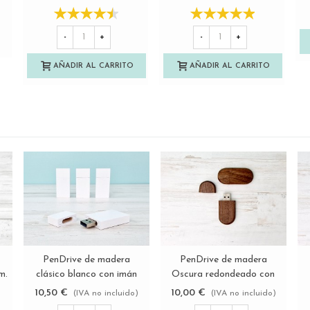
medidas Ref.P1454C81
-
+
-
+
AÑADIR AL CARRITO
AÑADIR AL CARRITO
PenDrive de madera
PenDrive de madera
Ver más
Ver más
m.
clásico blanco con imán
Oscura redondeado con
Ref.USBCH11
imán Ref.USBCH10
10,50 €
10,00 €
)
(IVA no incluido)
(IVA no incluido)