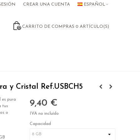
SESIÓN
CREAR UNA CUENTA
ESPAÑOL
CARRITO DE COMPRAS
0
ARTÍCULO(S)
0
a y Cristal Ref.USBCH5
l es pura
9,40 €
a tus
tos o
IVA no incluído
Capacidad
2GB