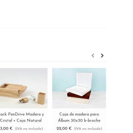
ack PenDrive Madera y
Caja de madera para
Taco
Ver más
Ver más
Cristal + Caja Natural
Álbum 30x30 b-broche
Envejecid
Ref.Pack1002CH5
imán y div. 3 acabados
Re
13,00 €
22,00 €
3,10 €
(IVA no incluido)
(IVA no incluido)
(