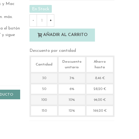
x y Mac
En Stock
m. máx.
-
+
a el botón
 y sigue
AÑADIR AL CARRITO
Descuento por cantidad
Descuento
Ahorro
Cantidad
unitario
hasta
30
3%
8,46 €
50
6%
28,20 €
ODUCTO
100
10%
94,00 €
150
12%
169,20 €