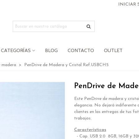
INICIAR 
CATEGORÍAS
BLOG
CONTACTO
OUTLET
e madera
>
PenDrive de Madera y Cristal Ref.USBCH5
PenDrive de Mader
Este PenDrive de madera y crista
elegancia. No dejará indiferente 
clientes en las entregas de tus fo
trabajos.
Características
- Cap. USB 2.0 8
GB,
16GB y 3