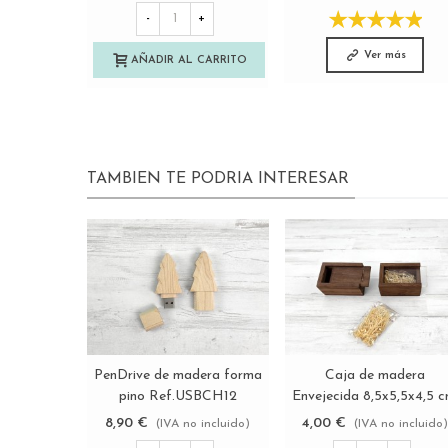
Ref.PF2IM
-
+
Ver más
AÑADIR AL CARRITO
TAMBIEN TE PODRIA INTERESAR
PenDrive de madera forma
Caja de madera
Ver más
Ver más
pino Ref.USBCH12
Envejecida 8,5x5,5x4,5 c
Ref.PC1P
8,90 €
4,00 €
(IVA no incluido)
(IVA no incluido