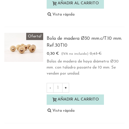
AÑADIR AL CARRITO
Vista rápida
Oferta!
Bola de madera Ø30 mm.c/T.10 mm.
Ref.30T10
0,30 €
0,43 €
-30%
(IVA no incluido)
Bolas de madera de haya diámetro Ø30
mm. con taladro pasante de 10 mm. Se
venden por unidad.
-
+
AÑADIR AL CARRITO
Vista rápida