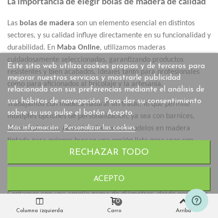
La importancia de elegir bolas de madera de calidad
Las
bolas de madera
son un elemento esencial en distintos
sectores, y su calidad influye directamente en su funcionalidad y
durabilidad. En
Maba Online
, utilizamos maderas
cuidadosamente seleccionadas, garantizando productos
Este sitio web utiliza cookies propias y de terceros para
resistentes y bien acabados, ideales tanto para profesionales
mejorar nuestros servicios y mostrarle publicidad
como para aficionados al bricolaje y la artesanía.
relacionada con sus preferencias mediante el análisis de
sus hábitos de navegación. Para dar su consentimiento
Trabajamos con madera natural sin tratar, lo que permite
sobre su uso pulse el botón Acepto.
múltiples opciones de personalización, ya sea con barnices,
Más información
Personalizar las cookies
tintes o pinturas. Además, ofrecemos modelos en madera
tintada para quienes buscan una opción lista para usar con
RECHAZAR TODO
colores vibrantes y uniformes.
Variedad de tamaños y acabados
ACEPTO
Contamos con una amplia gama de diámetros, desde pequeñas
0
bolas de madera de pocos milímetros hasta piezas más
Columna izquierda
Carro
Arriba