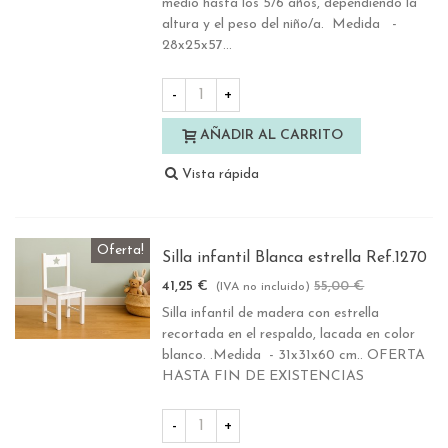
medio hasta los 5/6 años, dependiendo la
altura y el peso del niño/a. Medida -
28x25x57...
-
+
AÑADIR AL CARRITO
Vista rápida
Oferta!
Silla infantil Blanca estrella Ref.1270
41,25 €
55,00 €
-25%
(IVA no incluido)
Silla infantil de madera con estrella
recortada en el respaldo, lacada en color
blanco. .Medida - 31x31x60 cm.. OFERTA
HASTA FIN DE EXISTENCIAS
-
+