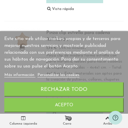
Vista rápida
Pinza clip estrella para cadena
Este sitio web utiliza cookies propias y de terceros para
Ref.R2902
mejorar nuestros servicios y mostrarle publicidad
1,75 €
(IVA no incluido)
relacionada con sus preferencias mediante el análisis de
Pinza clip de madera forma estrella con
sus hábitos de navegación. Para dar su consentimiento
parte metálica, ideales para hacer cadenas
sobre su uso pulse el botón Acepto.
de chupetes. Medidas - 4x4x1 cm. - Total:
4x5,5 cm. Estos materiales son aptos para
Más información
Personalizar las cookies
la creación de pulseras, collares, chupetes
y...
RECHAZAR TODO
-
+
ACEPTO
AÑADIR AL CARRITO
0
Vista rápida
Columna izquierda
Carro
Arriba