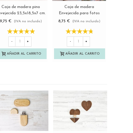
Caja de madera pino
Caja de madera
Caja de ma
Ver más
Ver más
vejecida 23,5x18,5x7 cm.
Envejecida para fotos
26,5x21,5x
c/tapa corredera
10x15 c/tapa madera
y broch
9,75 €
8,75 €
8,75 €
(IVA no incluido)
(IVA no incluido)
(
Ref.PF1520T
Ref.P00CF13T
-
-
+
-
+
AÑAD
AÑADIR AL CARRITO
AÑADIR AL CARRITO