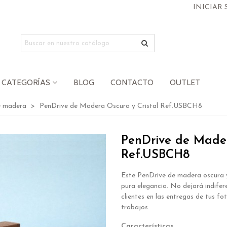
INICIAR 
CATEGORÍAS
BLOG
CONTACTO
OUTLET
e madera
>
PenDrive de Madera Oscura y Cristal Ref.USBCH8
PenDrive de Mader
Ref.USBCH8
Este PenDrive de madera oscura y
pura elegancia. No dejará indifer
clientes en las entregas de tus fo
trabajos.
Características