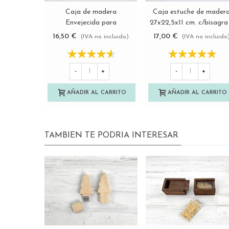
Caja de madera
Caja estuche de mader
Ver más
Ver más
Envejecida para
27x22,5x11 cm. c/bisagra
fotógrafos c/tapa
broche Ref.P35C45BS
16,50 €
17,00 €
(IVA no incluido)
(IVA no incluido
metacrilato
Ref.P1454DTM
-
+
-
+
AÑADIR AL CARRITO
AÑADIR AL CARRITO
TAMBIEN TE PODRIA INTERESAR