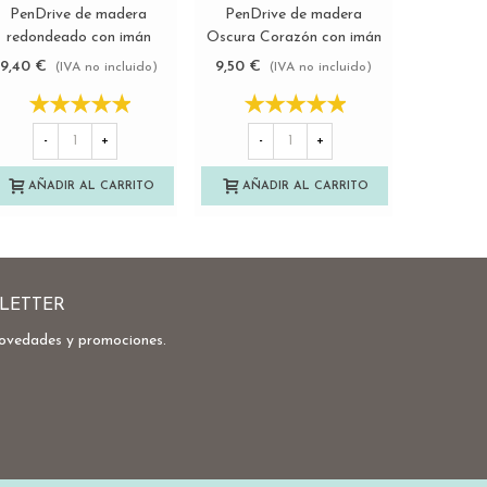
PenDrive de madera
PenDrive de madera
PenDri
Ver más
Ver más
redondeado con imán
Oscura Corazón con imán
Coraz
Ref.USBCH9
Ref.USBCH7
Re
9,40 €
9,50 €
8,90 €
(IVA no incluido)
(IVA no incluido)
-
-
+
-
+
AÑA
AÑADIR AL CARRITO
AÑADIR AL CARRITO
LETTER
novedades y promociones.