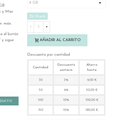
2GB
x y Mac
En Stock
m. máx.
-
+
a el botón
 y sigue
AÑADIR AL CARRITO
Descuento por cantidad
Descuento
Ahorro
Cantidad
unitario
hasta
30
3%
9,00 €
50
6%
30,00 €
100
10%
100,00 €
ODUCTO
150
12%
180,00 €