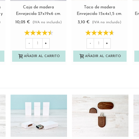
a
Caja de madera
Taco de madera
Ver más
Ver más
 y
Envejecida 27x19x6 cm.
Envejecido 15x4x1,5 cm.
En
c/bisagra, broche y división
Ref.P1009
10,05 €
3,10 €
)
(IVA no incluido)
(IVA no incluido)
Ref.P1454C6FT
-
+
-
+
AÑADIR AL CARRITO
AÑADIR AL CARRITO