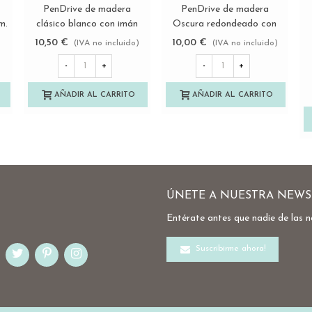
PenDrive de madera
PenDrive de madera
Ver más
Ver más
m.
clásico blanco con imán
Oscura redondeado con
Ref.USBCH11
imán Ref.USBCH10
10,50 €
10,00 €
)
(IVA no incluido)
(IVA no incluido)
-
+
-
+
AÑADIR AL CARRITO
AÑADIR AL CARRITO
ÚNETE A NUESTRA NEWS
Entérate antes que nadie de las 
Suscribirme ahora!