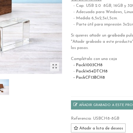
- Cap. USB 2.0 8
GB,
16GB y 3
- Adecuado para Windows, Linu
- Medida 6,5x2,5x1,5cm.
- Parte útil para impresión 3x2c
Si quieres añadir un
grabado
puls
"Añadir grabado a este producto"
los pasos.
Complétalo con una caja
-
Pack1003CH8
-
Pack1454DTCH8
-
PackCF13BCH8
AÑADIR GRABADO A ESTE PR
Referencia:
USBCH8-8GB
Añadir a lista de deseos