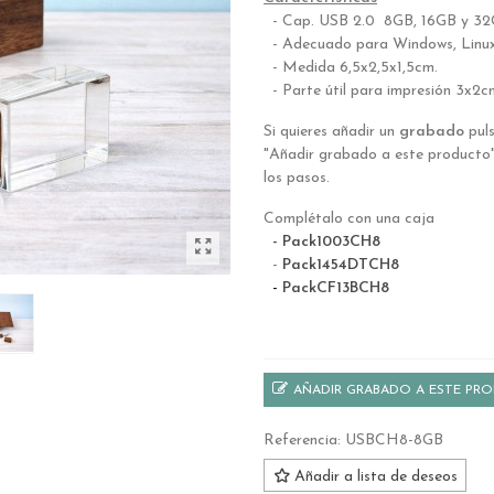
- Cap. USB 2.0 8
GB,
16GB y 3
- Adecuado para Windows, Linu
- Medida 6,5x2,5x1,5cm.
- Parte útil para impresión 3x2c
Si quieres añadir un
grabado
puls
"Añadir grabado a este producto"
los pasos.
Complétalo con una caja
-
Pack1003CH8
-
Pack1454DTCH8
-
PackCF13BCH8
AÑADIR GRABADO A ESTE PR
Referencia:
USBCH8-8GB
Añadir a lista de deseos