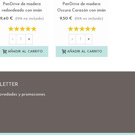
PenDrive de madera
PenDrive de madera
PenDri
Ver más
Ver más
redondeado con imán
Oscura Corazón con imán
Coraz
Ref.USBCH9
Ref.USBCH7
Re
9,40 €
9,50 €
8,90 €
(IVA no incluido)
(IVA no incluido)
-
-
+
-
+
AÑA
AÑADIR AL CARRITO
AÑADIR AL CARRITO
LETTER
novedades y promociones.