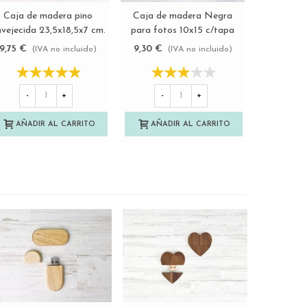
Caja de madera pino
Caja de madera Negra
Caja
Ver más
Ver más
vejecida 23,5x18,5x7 cm.
para fotos 10x15 c/tapa
Envejeci
c/tapa corredera
madera Ref.P00CF13N
10x15 c/t
9,75 €
9,30 €
13,00 €
(IVA no incluido)
(IVA no incluido)
Ref.PF1520T
Ref.
-
+
-
+
-
AÑADIR AL CARRITO
AÑADIR AL CARRITO
AÑAD