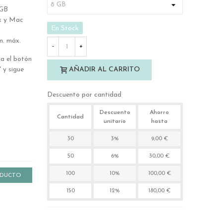
2GB
x y Mac
En Stock
m. máx.
-
+
a el botón
 y sigue
AÑADIR AL CARRITO
Descuento por cantidad
Descuento
Ahorro
Cantidad
unitario
hasta
30
3%
9,00 €
50
6%
30,00 €
100
10%
100,00 €
ODUCTO
150
12%
180,00 €