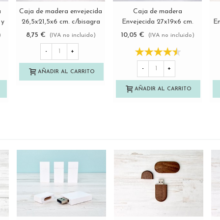
a
Caja de madera envejecida
Caja de madera
Ver más
Ver más
 y
26,5x21,5x6 cm. c/bisagra
Envejecida 27x19x6 cm.
En
y broche Ref.PC95F1C
c/bisagra, broche y división
8,75 €
10,05 €
)
(IVA no incluido)
(IVA no incluido)
Ref.P1454C6FT
-
+
-
+
AÑADIR AL CARRITO
AÑADIR AL CARRITO