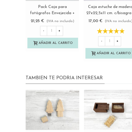
Pack Caja para
Caja estuche de mader
Ver más
Ver más
fotógrafos Envejecida +
27x22,5x11 cm. c/bisagra
PenDrive
broche Ref.P35C45BS
21,25 €
17,00 €
(IVA no incluido)
(IVA no incluido
Ref.Pack1454DTCH8
-
+
-
+
AÑADIR AL CARRITO
AÑADIR AL CARRITO
TAMBIEN TE PODRIA INTERESAR