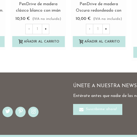
PenDrive de madera
PenDrive de madera
Ver más
Ver más
m.
clásico blanco con imán
Oscura redondeado con
Ref.USBCH11
imán Ref.USBCH10
10,50 €
10,00 €
)
(IVA no incluido)
(IVA no incluido)
-
+
-
+
AÑADIR AL CARRITO
AÑADIR AL CARRITO
ÚNETE A NUESTRA NEWS
Entérate antes que nadie de las 
Suscribirme ahora!