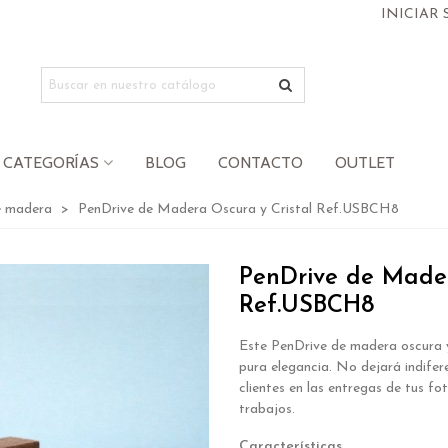
INICIAR 
CATEGORÍAS
BLOG
CONTACTO
OUTLET
e madera
>
PenDrive de Madera Oscura y Cristal Ref.USBCH8
PenDrive de Mader
Ref.USBCH8
Este PenDrive de madera oscura y
pura elegancia. No dejará indifer
clientes en las entregas de tus fo
trabajos.
Características