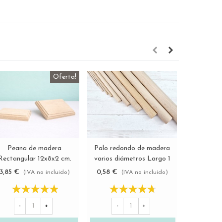
Oferta!
Peana de madera
Palo redondo de madera
Remate Pi
Ver más
Ver más
Rectangular 12x8x2 cm.
varios diámetros Largo 1
madera Ø
Ref.2543
m.
3,85 €
0,58 €
10,80 €
(IVA no incluido)
(IVA no incluido)
13,5
-
+
-
+
-