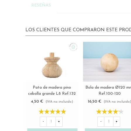
RESEÑAS
LOS CLIENTES QUE COMPRARON ESTE PR
Pata de madera pino
Bola de madera Ø120 m
Ver más
Ver más
cebolla grande L8 Ref.132
Ref.100-120
4,50 €
16,50 €
(IVA no incluido)
(IVA no incluido
-
+
-
+