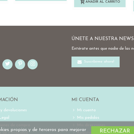
ÚNETE A NUESTRA NEWS
Entérate antes que nadie de las 
Suscribirme ahora!
MACIÓN
MI CUENTA
 y devoluciones
Mi cuenta
Legal
Mis pedidos
iones de compra
Mis direcciones
ookies propias y de terceros para mejorar
RECHAZAR
ca de Privacidad
Registro