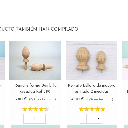
ODUCTO TAMBIÉN HAN COMPRADO
Remate forma Bombilla
m.
Remate Bellota de madera
Ver más
Ver más
c/espiga Ref.390
estriada 2 medidas
Ref.ST20RF
3,80 €
14,00 €
(IVA no incluido)
)
(IVA no incluido)
-
+
-
+