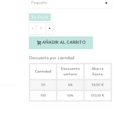
En Stock
-
+
AÑADIR AL CARRITO
Descuento por cantidad
Descuento
Ahorro
Cantidad
unitario
hasta
50
6%
39,00 €
100
10%
130,00 €