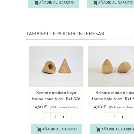
AÑADIR AL CARRITO
AÑADIR AL CARRITO
TAMBIEN TE PODRIA INTERESAR
Remate Perfil de madera 2
Remate madera haya
Ver más
Ver más
acabados Ref.392P
torneado chato 6 cm.
Ref.371A
3,50 €
5,00 €
(IVA no incluido)
(IVA no incluido)
-
+
-
+
AÑADIR AL CARRITO
AÑADIR AL CARRITO