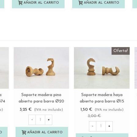
AÑADIR AL CARRITO
AÑADIR AL CARRITO
Remate madera haya
Remate madera haya
Ver más
Ver más
forma cono 6 cm. Ref.376
forma bala 6 cm. Ref.374
4,50 €
4,50 €
(IVA no incluido)
(IVA no incluido)
-
+
-
+
AÑADIR AL CARRITO
AÑADIR AL CARRITO