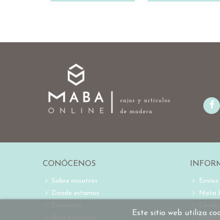
CONÓCENOS
INFOR
Sobre nosotros
Envíos
Donde estamos
Nota 
Contacta
Condic
Este sitio web utiliza c
Blog y noticias
Políti