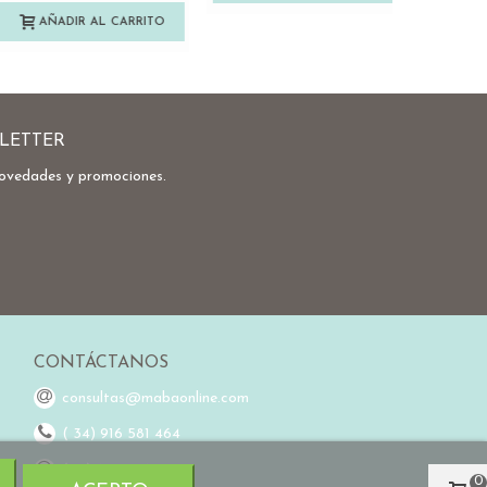
AÑADIR AL CARRITO
AÑA
LETTER
novedades y promociones.
CONTÁCTANOS
consultas@mabaonline.com
( 34) 916 581 464
(34) 648 976 755
0