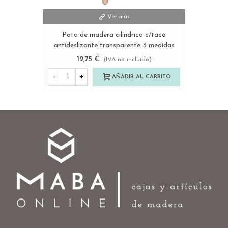
Ver más
Pata de madera cilíndrica c/taco
antideslizante transparente 3 medidas
Ref.ST148
12,75 €
(IVA no incluido)
-
+
AÑADIR AL CARRITO