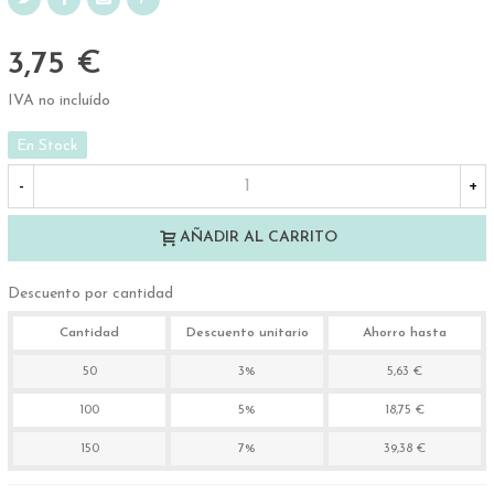
3,75 €
IVA no incluído
En Stock
-
+
AÑADIR AL CARRITO
Descuento por cantidad
Cantidad
Descuento unitario
Ahorro hasta
50
3%
5,63 €
100
5%
18,75 €
150
7%
39,38 €