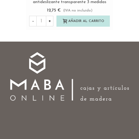
antideslizante transparente 3 medidas
Ref.ST148
12,75 €
(IVA no incluido)
-
+
AÑADIR AL CARRITO