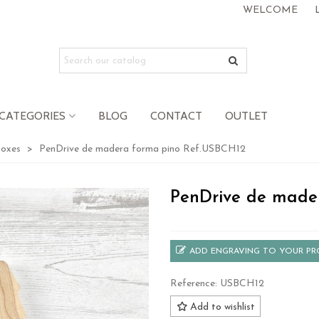
WELCOME
CATEGORIES
BLOG
CONTACT
OUTLET
boxes
>
PenDrive de madera forma pino Ref.USBCH12
PenDrive de made
ADD ENGRAVING TO YOUR P
Reference:
USBCH12
Add to wishlist