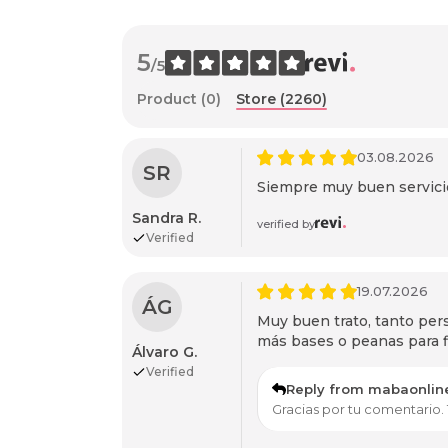
5
/5
Product (0)
Store (2260)
03.08.2026
SR
Siempre muy buen servici
Sandra R.
verified by
Verified
19.07.2026
ÁG
Muy buen trato, tanto per
más bases o peanas para f
Álvaro G.
Verified
Reply from mabaonlin
Gracias por tu comentario.