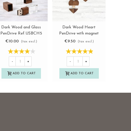
ass
Dark Wood Heart
Wooden Heart PenDrive
View more
View more
CH5
PenDrive with magnet
with magnet Ref.USBCH6
Ref.USBCH7
€9.50
€8.90
)
(tax excl.)
(tax excl.)
-
+
-
+
ADD TO CART
ADD TO CART