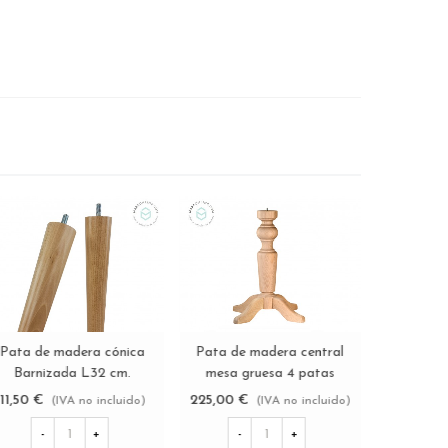
Tablero de madera pino
Pata de mad
de madera cilíndrica
Ver más
Ver
Ver más
macizo tres medidas
Barnizada
3 cm. Ref.ST147
Ref.AS12699
Ref.SL
40,00 €
11,50 €
0 €
(IVA no incluido)
(IVA 
(IVA no incluido)
-
+
-
-
+