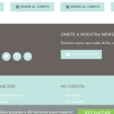
AÑADIR AL CARRITO
AÑADIR AL CARRITO
ÚNETE A NUESTRA NEWS
Entérate antes que nadie de las 
Suscribirme ahora!
MACIÓN
MI CUENTA
 y devoluciones
Mi cuenta
Legal
Mis pedidos
iones de compra
Mis direcciones
ookies propias y de terceros para mejorar
RECHAZAR