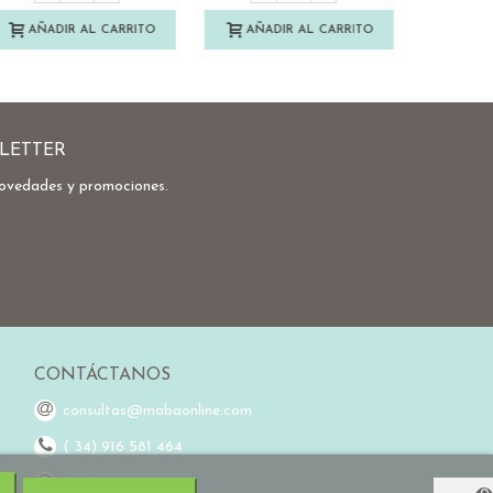
AÑADIR AL CARRITO
AÑADIR A
AÑADIR AL CARRITO
LETTER
novedades y promociones.
CONTÁCTANOS
consultas@mabaonline.com
( 34) 916 581 464
(34) 648 976 755