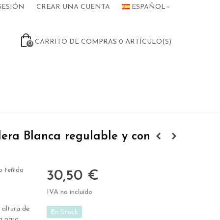
SESIÓN
CREAR UNA CUENTA
ESPAÑOL
CARRITO DE COMPRAS
0
ARTÍCULO(S)
0
era Blanca regulable y con
o teñida
30,50 €
IVA no incluído
 altura de
En Stock
a para