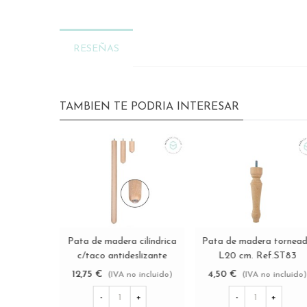
RESEÑAS
TAMBIEN TE PODRIA INTERESAR
Pata de madera torneada
Pata de madera torneada
Ver más
Ver más
recta L10 cm. Ref.ST96
L12 cm. con rueda metálica
Ref.ST271
7,85 €
18,75 €
(IVA no incluido)
(IVA no incluido)
-
+
-
+