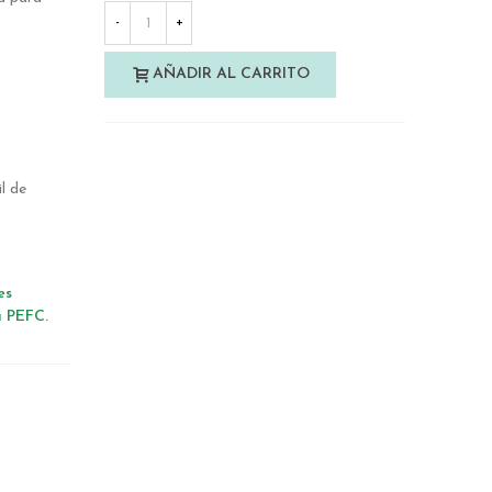
-
+
AÑADIR AL CARRITO
l de
es
a PEFC.