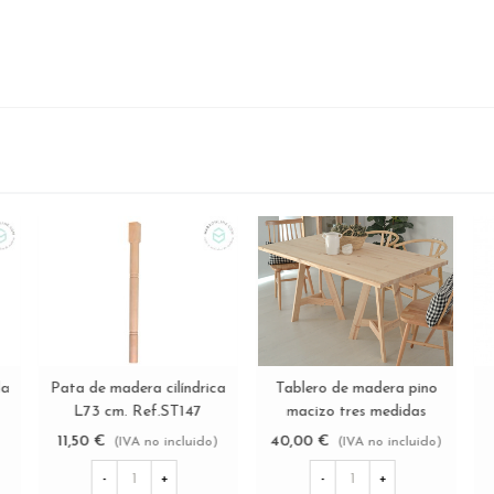
Pata de madera cilíndrica
Pata de madera torneada
Pata 
Ver más
Ver más
c/taco antideslizante
L20 cm. Ref.ST83
L7
transparente 3 medidas
12,75 €
4,50 €
11,5
(IVA no incluido)
(IVA no incluido)
Ref.ST148
-
+
-
+