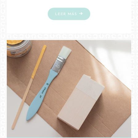
"MANUALIDADES
LEER MÁS
FÁCILES
PARA
HACER
EN
HALLOWEEN"