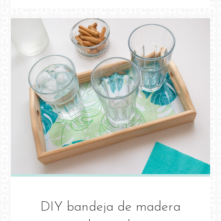
DE
MADERA
CON
CHALK
PAINT"
DIY bandeja de madera