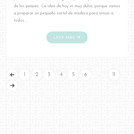
de los peques. La idea de hoy es muy dulce, porque vamos
a preparar un pequeño cartel de madera para avisar a
todos …
"DIY
LEER MÁS
CUELGA
PUERTAS
DULCES
SUEÑOS"
…
1
2
3
4
5
6
11
Paginación
de
entradas