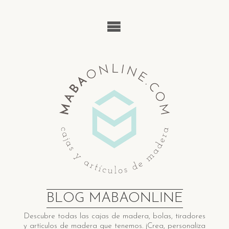
Saltar
al
contenido
BLOG MABAONLINE
Descubre ​t​odas las cajas de madera​, bolas, tiradores
y artículos de madera ​q​ue tenemos. ¡Crea, personaliza