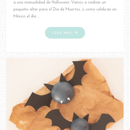
a una manualidad de Halloween. Vamos a realizar un
pequeño altar para el Día de Muertos, o como celebran en
México el día …
"DIY
LEER MÁS
HALLOWEEN:
MINI
ALTAR
PARA
EL
DÍA
DE
MUERTOS"