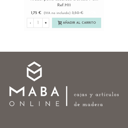
Ref.H11
1,75 €
3,50 €
-50%
(IVA no incluido)
-
+
AÑADIR AL CARRITO