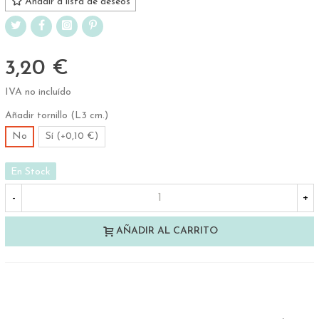
Añadir a lista de deseos
3,20 €
IVA no incluído
Añadir tornillo (L3 cm.)
No
Sí (+0,10 €)
En Stock
-
+
AÑADIR AL CARRITO