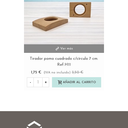
Ver más
Tirador pomo cuadrado c/círculo 7 cm.
Ref.H11
1,75 €
3,50 €
-50%
(IVA no incluido)
-
+
AÑADIR AL CARRITO