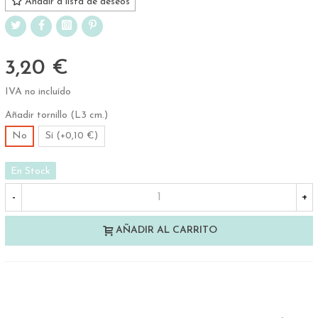
Añadir a lista de deseos
3,20 €
IVA no incluído
Añadir tornillo (L3 cm.)
No
Sí (+0,10 €)
En Stock
-
+
AÑADIR AL CARRITO