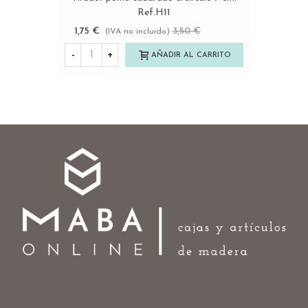
Ref.H11
1,75 €
3,50 €
-50%
(IVA no incluido)
-
+
AÑADIR AL CARRITO