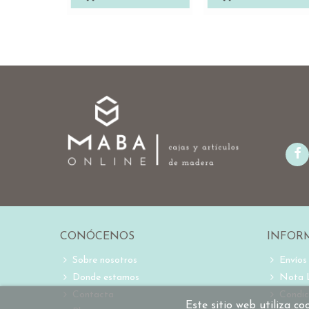
CONÓCENOS
INFOR
Sobre nosotros
Envíos
Donde estamos
Nota 
Contacta
Condic
Este sitio web utiliza c