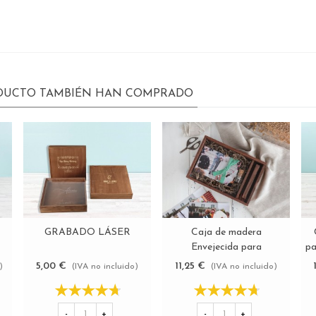
ODUCTO TAMBIÉN HAN COMPRADO
GRABADO LÁSER
Caja de madera
Ver más
Ver más
Envejecida para
pa
fotógrafos Ref.P1454DT
5,00 €
11,25 €
)
(IVA no incluido)
(IVA no incluido)
-
+
-
+