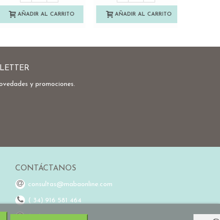
AÑADIR AL CARRITO
AÑADIR AL CARRITO
AÑA
LETTER
novedades y promociones.
CONTÁCTANOS
consultas@mabaonline.com
( 34) 916 581 464
(34) 648 976 755