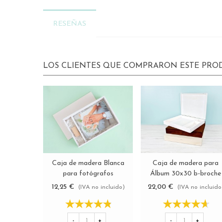
RESEÑAS
LOS CLIENTES QUE COMPRARON ESTE PR
Caja de madera Blanca
Caja de madera para
Ver más
Ver más
para fotógrafos
Álbum 30x30 b-broche
Ref.P1454DB
imán y div. 3 acabados
12,25 €
22,00 €
(IVA no incluido)
(IVA no incluido
Ref.P1454C8FI
-
+
-
+