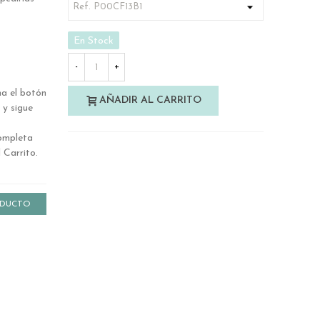
En Stock
-
+
ha el botón
AÑADIR AL CARRITO
 y sigue
ompleta
 Carrito.
ODUCTO