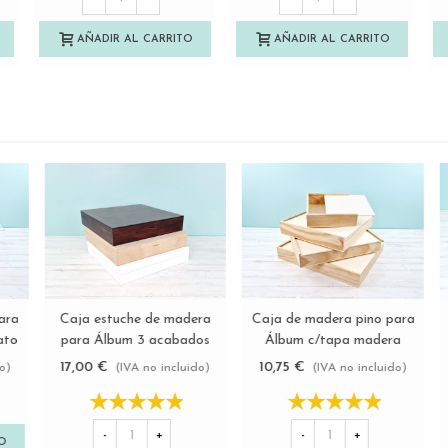
AÑADIR AL CARRITO
AÑADIR AL CARRITO
Caja de madera para
Caja de madera pino para
Ver más
Ver más
Álbum c/tapa 3 acabados
Álbum c/tapa metacrilato
21
Ref.PCAT33
varias medidas Ref.
20,50 €
18,75 €
)
(IVA no incluido)
(IVA no incluido)
P1454C8PM
-
+
-
+
AÑADIR AL CARRITO
AÑADIR AL CARRITO