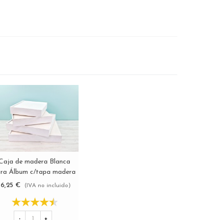
Caja de madera Blanca
Ver más
ra Álbum c/tapa madera
varias medidas
16,25 €
(IVA no incluido)
Ref.P1454C8PA
-
+