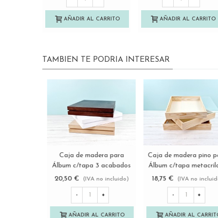
AÑADIR AL CARRITO
AÑADIR AL CARRITO
TAMBIEN TE PODRIA INTERESAR
Caja Marco de madera
Caja de madera
Ver más
Ver más
Blanca 38x29,5x7,5 cm.
22,5x22,5x6 c/tapa
para Álbum Ref.PCA38B1
corredera Ref.P1454C8-
20,00 €
10,75 €
(IVA no incluido)
(IVA no incluido
-
+
-
+
AÑADIR AL CARRITO
AÑADIR AL CARRITO