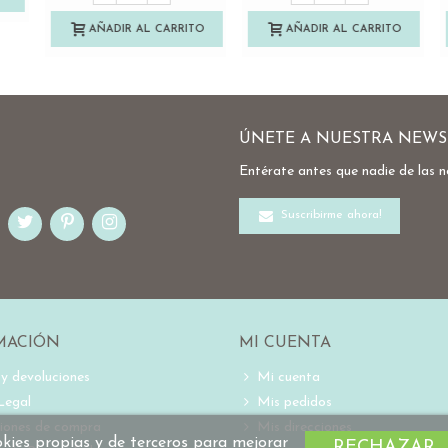
ÚNETE A NUESTRA NEWS
Entérate antes que nadie de las 
Suscribirme ahora!
MACIÓN
MI CUENTA
 y devoluciones
Mi cuenta
Legal
Mis pedidos
iones de compra
Mis direcciones
ookies propias y de terceros para mejorar
RECHAZAR