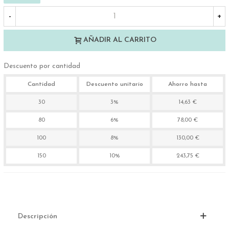
-
+
AÑADIR AL CARRITO
Descuento por cantidad
Cantidad
Descuento unitario
Ahorro hasta
30
3%
14,63 €
80
6%
78,00 €
100
8%
130,00 €
150
10%
243,75 €
Descripción