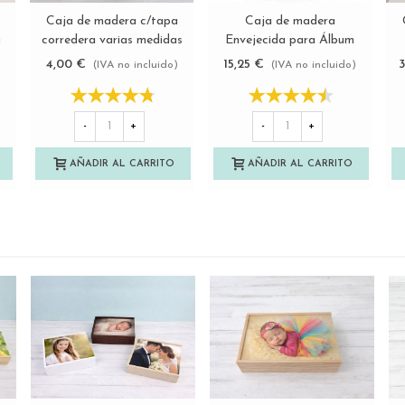
Caja de madera c/tapa
Caja de madera
Ver más
Ver más
a
corredera varias medidas
Envejecida para Álbum
Ref.TC
c/tapa madera varias
d
4,00 €
15,25 €
)
(IVA no incluido)
(IVA no incluido)
medidas Ref.P1454C81
-
+
-
+
AÑADIR AL CARRITO
AÑADIR AL CARRITO