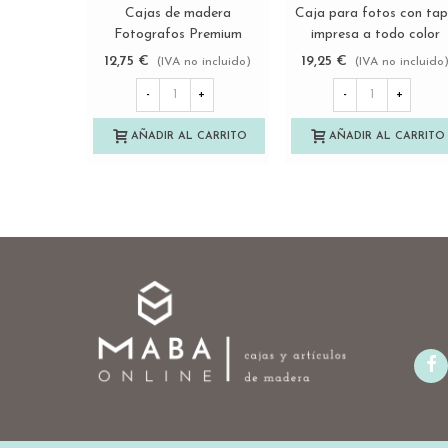
Cajas de madera
Caja para fotos con ta
Ver más
Ver más
Fotografos Premium
impresa a todo color
Ref.P1454DPRE
PF1015 y PF1318
12,75 €
19,25 €
(IVA no incluido)
(IVA no incluido
Ref.PF1IM
-
+
-
+
AÑADIR AL CARRITO
AÑADIR AL CARRITO