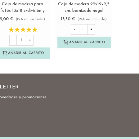
Caja de madera para
Caja de madera 22x12x2,5
Caja de m
Ver más
Ver más
fotos 13x18 c/división y
cm. barnizada nogal
para fo
marco Ref.P1454MS
c/imanes Ref.PCF5SVC
medid
9,00 €
13,50 €
15,50 €
(IVA no incluido)
(IVA no incluido)
-
+
-
+
-
AÑADIR AL CARRITO
AÑADIR AL CARRITO
AÑA
LETTER
novedades y promociones.