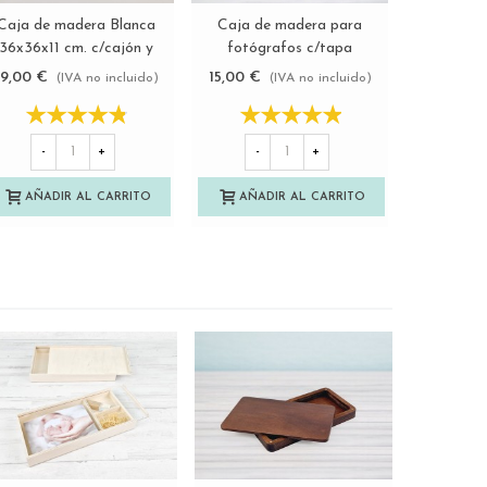
Caja de madera Blanca
Caja de madera para
PenDriv
Ver más
Ver más
36x36x11 cm. c/cajón y
fotógrafos c/tapa
Crista
ivisiones Ref.P1454C9B
metacrilato Ref.P1454DM
39,00 €
15,00 €
9,40 €
(IVA no incluido)
(IVA no incluido)
(
-
+
-
+
-
AÑADIR AL CARRITO
AÑADIR AL CARRITO
AÑAD