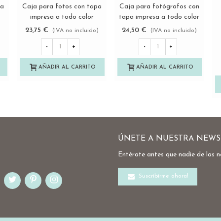
pa
Caja para fotos con tapa
Caja para fotógrafos con
Ver más
Ver más
impresa a todo color
tapa impresa a todo color
PF1520 y PF2025
Ref.P1454DIM
23,75 €
24,50 €
)
(IVA no incluido)
(IVA no incluido)
Ref.PF2IM
-
+
-
+
AÑADIR AL CARRITO
AÑADIR AL CARRITO
ÚNETE A NUESTRA NEWS
Entérate antes que nadie de las 
Suscribirme ahora!