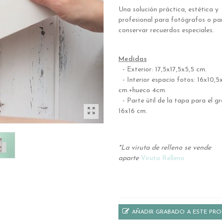
Una solución práctica, estética y
profesional para fotógrafos o pa
conservar recuerdos especiales.
.
Medidas
- Exterior: 17,5x17,5x5,5 cm.
- Interior espacio fotos: 16x10,5
cm.+hueco 4cm.
- Parte útil de la tapa para el g
16x16 cm.
.
*La viruta de relleno se vende
aparte
Viruta Relleno
..
AÑADIR GRABADO A ESTE PR