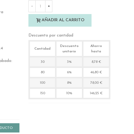
-
+
ra
AÑADIR AL CARRITO
Descuento por cantidad
Descuento
Ahorro
x4
Cantidad
unitario
hasta
rabado:
30
3%
8,78 €
80
6%
46,80 €
100
8%
78,00 €
150
10%
146,25 €
ODUCTO