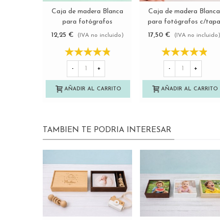
Caja de madera Blanca
Caja de madera Blanca
Ver más
Ver más
para fotógrafos
para fotógrafos c/tap
Ref.P1454DB
metacrilato
12,25 €
17,50 €
(IVA no incluido)
(IVA no incluido
Ref.P1454DBM
-
+
-
+
AÑADIR AL CARRITO
AÑADIR AL CARRITO
TAMBIEN TE PODRIA INTERESAR