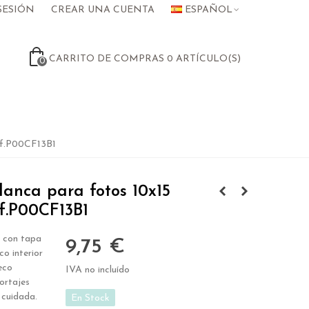
SESIÓN
CREAR UNA CUENTA
ESPAÑOL
CARRITO DE COMPRAS
0
ARTÍCULO(S)
0
ef.P00CF13B1
anca para fotos 10x15
f.P00CF13B1
 con tapa
9,75 €
co interior
eco
IVA no incluído
ortajes
 cuidada.
En Stock