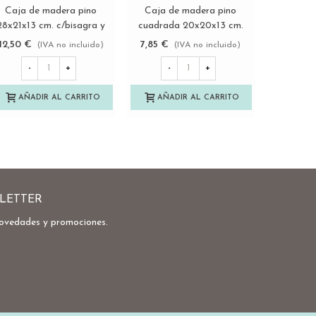
Caja de madera pino
Caja de madera pino
Caja
Ver más
Ver más
28x21x13 cm. c/bisagra y
cuadrada 20x20x13 cm.
Envejeci
broche Ref.DRSBOX1
c/bisagra Ref.DRSD120B
cm. c/b
12,50 €
7,85 €
18,50 €
(IVA no incluido)
(IVA no incluido)
imán
-
+
-
+
-
AÑADIR AL CARRITO
AÑADIR AL CARRITO
AÑA
LETTER
novedades y promociones.