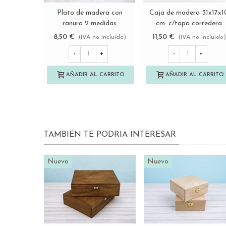
Caja de madera 31x17x1
Plato de madera con
Ver más
Ver más
cm. c/tapa corredera
ranura 2 medidas
Marco Ref.PC40S
Ref.AT0803
11,50 €
8,50 €
(IVA no incluido)
(IVA no incluido)
-
+
-
+
AÑADIR AL CARRITO
AÑADIR AL CARRITO
TAMBIEN TE PODRIA INTERESAR
Nuevo
Nuevo