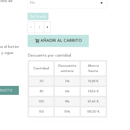
cima de
En Stock
-
+
AÑADIR AL CARRITO
ha el botón
 y sigue
Descuento por cantidad
Descuento
Ahorro
Cantidad
unitario
hasta
30
3%
10,98 €
ODUCTO
80
6%
58,56 €
100
8%
97,60 €
150
10%
183,00 €