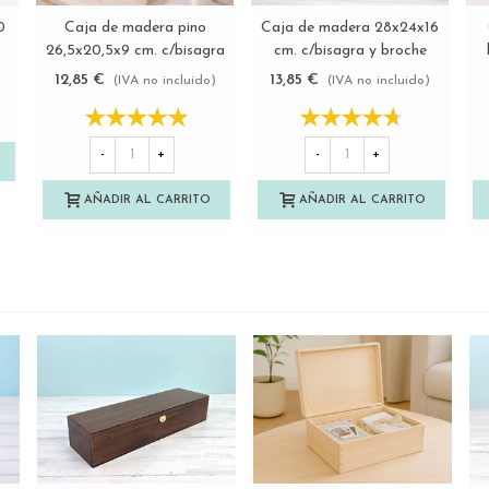
0
Caja de madera pino
Caja de madera 28x24x16
Ver más
Ver más
26,5x20,5x9 cm. c/bisagra
cm. c/bisagra y broche
y broche Ref.P00CL2
Ref.PC4F9
12,85 €
13,85 €
(IVA no incluido)
(IVA no incluido)
-
+
-
+
AÑADIR AL CARRITO
AÑADIR AL CARRITO