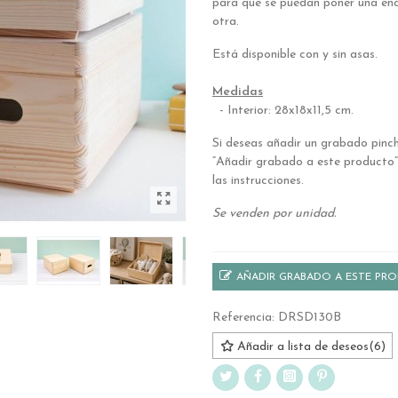
para que se puedan poner una en
otra.
Está disponible con y sin asas.
.
Medidas
- Interior: 28x18x11,5 cm.
Si deseas añadir un grabado pinc
“Añadir grabado a este producto”
las instrucciones.
Se venden por unidad.
AÑADIR GRABADO A ESTE PR
Referencia:
DRSD130B
Añadir a lista de deseos
(
6
)