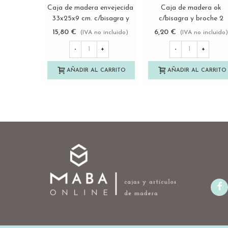
Caja de madera envejecida
Caja de madera ok
Ver más
Ver más
33x25x9 cm. c/bisagra y
c/bisagra y broche 2
broche Ref.PCF82
medidas Ref.BBOK
15,80 €
6,20 €
(IVA no incluido)
(IVA no incluido)
-
+
-
+
AÑADIR AL CARRITO
AÑADIR AL CARRITO