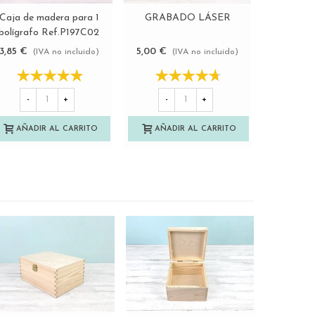
Caja de madera para 1
GRABADO LÁSER
Caja lib
Ver más
Ver más
bolígrafo Ref.P197C02
medida
3,85 €
5,00 €
7,25 €
(IVA no incluido)
(IVA no incluido)
(
-
+
-
+
-
AÑADIR AL CARRITO
AÑADIR AL CARRITO
AÑAD