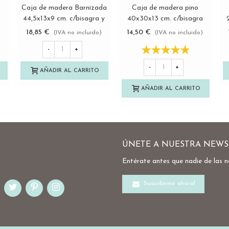
Caja de madera Barnizada
Caja de madera pino
Ver más
Ver más
44,5x13x9 cm. c/bisagra y
40x30x13 cm. c/bisagra
broche Ref.MAG25
Ref.DRSD140B
18,85 €
14,50 €
(IVA no incluido)
(IVA no incluido)
-
+
-
+
AÑADIR AL CARRITO
AÑADIR AL CARRITO
ÚNETE A NUESTRA NEWS
Entérate antes que nadie de las 
Suscribirme ahora!