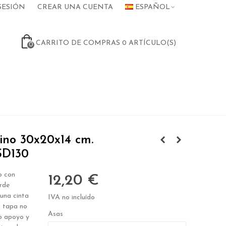
SESIÓN
CREAR UNA CUENTA
ESPAÑOL
CARRITO DE COMPRAS
0
ARTÍCULO(S)
0
ino 30x20x14 cm.
SD130
o con
12,20 €
rde
una cinta
IVA no incluído
a tapa no
Asas
o apoyo y