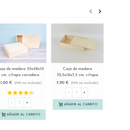
Caja de madera
aja de madera 35x28x10
Viruta d
Ver más
Ver más
32,5x18x7,5 cm. c/tapa
cm. c/tapa corredera
corredera Ref.PC2D
Ref.P1454C8J
7,90 €
11,00 €
8,00 €
(IVA no incluido)
(IVA no incluido)
-
+
-
+
-
AÑADIR AL CARRITO
AÑADIR AL CARRITO
AÑAD