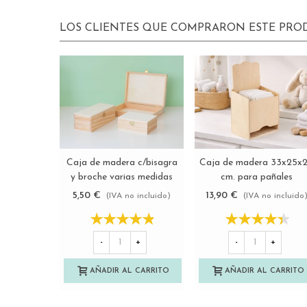
LOS CLIENTES QUE COMPRARON ESTE PR
Caja de madera c/bisagra
Caja de madera 33x25x
Ver más
Ver más
y broche varias medidas
cm. para pañales
Ref.P35C61
Ref.P1681
5,50 €
13,90 €
(IVA no incluido)
(IVA no incluido
-
+
-
+
AÑADIR AL CARRITO
AÑADIR AL CARRITO