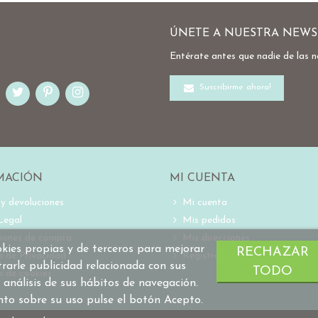
ÚNETE A NUESTRA NEWS
Entérate antes que nadie de las 
Suscribirme ahora!
MACIÓN
MI CUENTA
 y devoluciones
Mi cuenta
Legal
Mis pedidos
iones de compra
Mis direcciones
ookies propias y de terceros para mejorar
RECHAZAR
ca de Privacidad
Registro
trarle publicidad relacionada con sus
TODO
a de cookies
 análisis de sus hábitos de navegación.
nto sobre su uso pulse el botón Acepto.