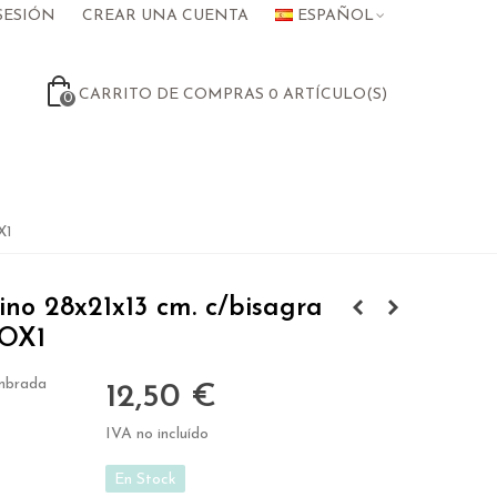
SESIÓN
CREAR UNA CUENTA
ESPAÑOL
CARRITO DE COMPRAS
0
ARTÍCULO(S)
0
X1
no 28x21x13 cm. c/bisagra
BOX1
embrada
12,50 €
IVA no incluído
En Stock