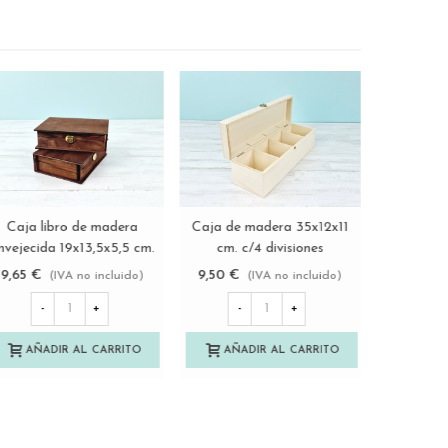
Caja de madera pino
Caja de madera
Caja l
Ver más
Ver más
cuadrada 20x20x13 cm.
Envejecida 44,5x34,5x7
envejecid
c/bisagra Ref.DRSD120B
cm. c/bisagra y broche
Ref
7,85 €
18,50 €
9,65 €
(IVA no incluido)
(IVA no incluido)
imán Ref.PC8FIT
-
+
-
+
-
AÑADIR AL CARRITO
AÑADIR AL CARRITO
AÑA