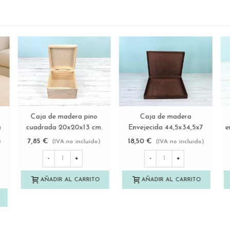
Caja de madera Barnizada
Caja de madera pino
Ver más
Ver más
44,5x13x9 cm. c/bisagra y
40x30x13 cm. c/bisagra
broche Ref.MAG25
Ref.DRSD140B
18,85 €
14,50 €
(IVA no incluido)
(IVA no incluido)
-
+
-
+
AÑADIR AL CARRITO
AÑADIR AL CARRITO