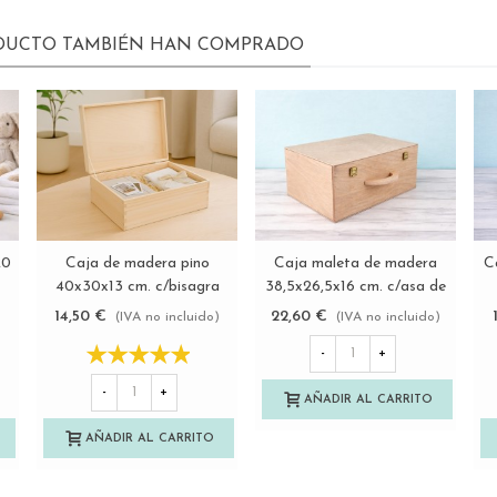
ODUCTO TAMBIÉN HAN COMPRADO
20
Caja de madera pino
Caja maleta de madera
C
Ver más
Ver más
40x30x13 cm. c/bisagra
38,5x26,5x16 cm. c/asa de
Ref.DRSD140B
madera Ref.PCM55
14,50 €
22,60 €
)
(IVA no incluido)
(IVA no incluido)
-
+
-
+
AÑADIR AL CARRITO
AÑADIR AL CARRITO