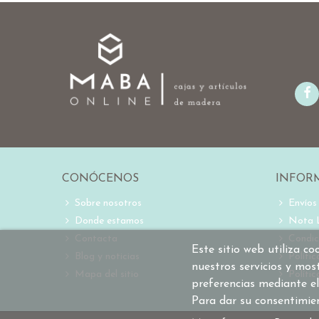
CONÓCENOS
INFOR
Sobre nosotros
Envíos
Donde estamos
Nota 
Contacta
Condic
Este sitio web utiliza c
Blog y noticias
Políti
nuestros servicios y mos
Mapa del sitio
Polític
preferencias mediante el
Para dar su consentimie