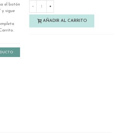
ha el botón
-
+
 y sigue
AÑADIR AL CARRITO
completa
Carrito.
ODUCTO