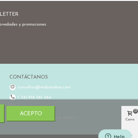
LETTER
novedades y promociones.
CONTÁCTANOS
consultas@mabaonline.com
( 34) 916 581 464
(34) 648 976 755
0
ACEPTO
Horario L-V de 9:00 a 15:00 h.
Carro