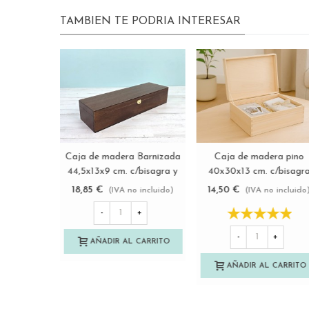
TAMBIEN TE PODRIA INTERESAR
Nuevo
Nuevo
Caja de madera envejecida
Caja de madera ok
Ver más
Ver más
33x25x9 cm. c/bisagra y
c/bisagra y broche 2
broche Ref.PCF82
medidas Ref.BBOK
15,80 €
6,20 €
(IVA no incluido)
(IVA no incluido)
-
+
-
+
AÑADIR AL CARRITO
AÑADIR AL CARRITO