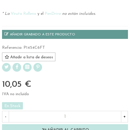
.
* La
Viruta Relleno
y el
PenDrive
no están incluidos.
AÑADIR GRABADO A ESTE PRODUCTO
Referencia:
P1454C6FT
Añadir a lista de deseos
10,05 €
IVA no incluído
En Stock
-
+