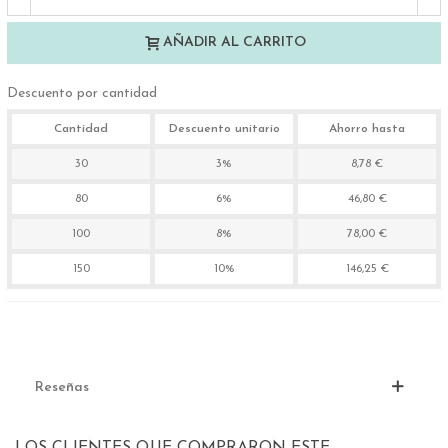
AÑADIR AL CARRITO
Descuento por cantidad
Cantidad
Descuento unitario
Ahorro hasta
30
3%
8,78 €
80
6%
46,80 €
100
8%
78,00 €
150
10%
146,25 €
Reseñas