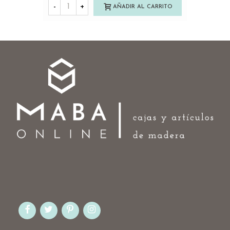
-
+
AÑADIR AL CARRITO