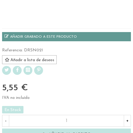
.
.
AÑADIR GRABADO A ESTE PRODUCTO
Referencia:
DRSN021
Añadir a lista de deseos
5,55 €
IVA no incluído
En Stock
-
+