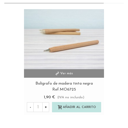
Ver más
Bolígrafo de madera tinta negra
Ref.MO6725
1,90 €
(IVA no incluido)
-
+
AÑADIR AL CARRITO