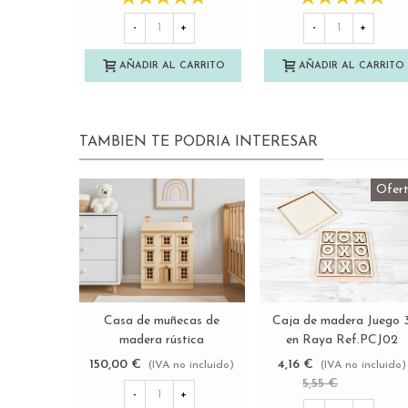
-
+
-
+
AÑADIR AL CARRITO
AÑADIR AL CARRITO
TAMBIEN TE PODRIA INTERESAR
Ofert
Casa de muñecas de
Caja de madera Juego 
Ver más
Ver más
madera rústica
en Raya Ref.PCJ02
Ref.AR12431
150,00 €
4,16 €
(IVA no incluido)
(IVA no incluido)
5,55 €
-25%
-
+