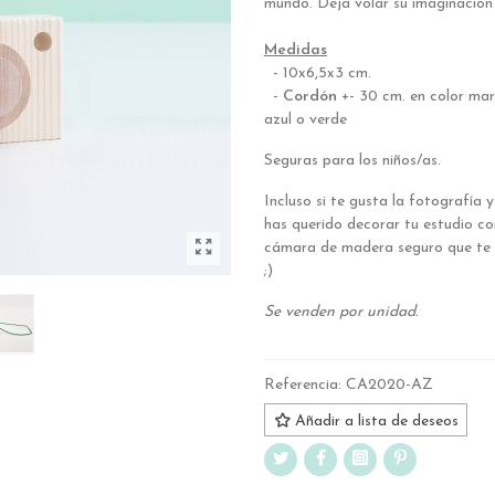
mundo. Deja volar su imaginación 
.
Medidas
- 10x6,5x3 cm.
-
Cordón
+- 30 cm. en color marr
azul o verde
Seguras para los niños/as.
Incluso si te gusta la fotografía 
has querido decorar tu estudio c
cámara de madera seguro que te
;)
Se venden por unidad.
Referencia:
CA2020-AZ
Añadir a lista de deseos