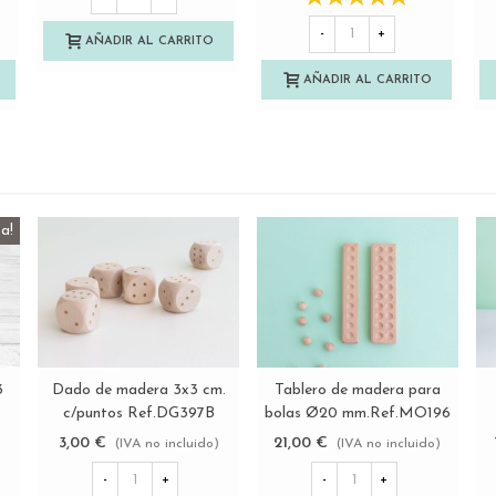
-
+
AÑADIR AL CARRITO
AÑADIR AL CARRITO
a!
3
Dado de madera 3x3 cm.
Tablero de madera para
Ver más
Ver más
c/puntos Ref.DG397B
bolas Ø20 mm.Ref.MO196
3,00 €
21,00 €
(IVA no incluido)
(IVA no incluido)
-
+
-
+