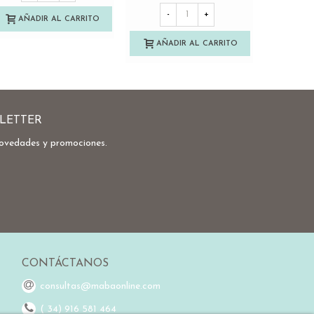
-
+
-
AÑADIR AL CARRITO
AÑADIR AL CARRITO
AÑA
LETTER
novedades y promociones.
CONTÁCTANOS
consultas@mabaonline.com
( 34) 916 581 464