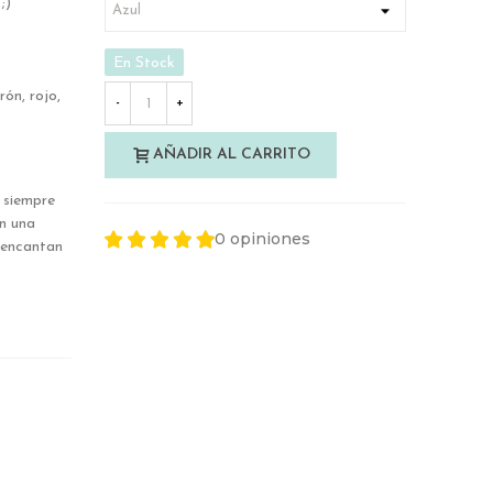
;)
En Stock
ón, rojo,
-
+
AÑADIR AL CARRITO
y siempre
on una
0 opiniones
 encantan