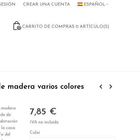
SESIÓN
CREAR UNA CUENTA
ESPAÑOL
CARRITO DE COMPRAS
0
ARTÍCULO(S)
0
e madera varios colores
e madera
7,85 €
rde de
habitación
IVA no incluído
 la casa.
Color
fo del