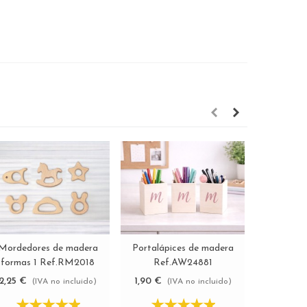
Mordedores de madera
Portalápices de madera
Caja de
Ver más
Ver más
formas 1 Ref.RM2018
Ref.AW24881
30x2
c/bis,bro
2,25 €
1,90 €
13,75 €
(IVA no incluido)
(IVA no incluido)
Ref
-