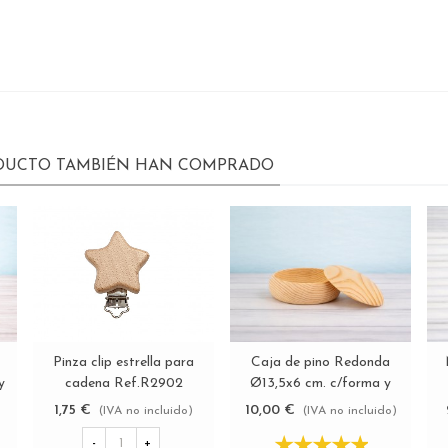
ODUCTO TAMBIÉN HAN COMPRADO
Pinza clip estrella para
Caja de pino Redonda
Ver más
Ver más
cadena Ref.R2902
y
Ø13,5x6 cm. c/forma y
tapa Ref.AR7235
1,75 €
10,00 €
(IVA no incluido)
)
(IVA no incluido)
-
+