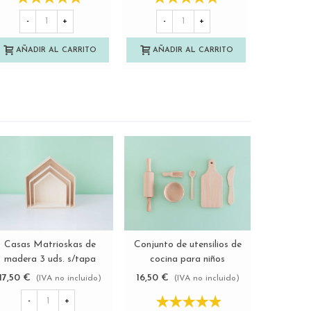
-
+
-
+
AÑAD
AÑADIR AL CARRITO
AÑADIR AL CARRITO
Casas Matrioskas de
Conjunto de utensilios de
Cubo de 
Ver más
Ver más
madera 3 uds. s/tapa
cocina para niños
5,5x5,5 
Ref.AW2460
Ref.AWKC102
17,50 €
16,50 €
3,50 €
(IVA no incluido)
(IVA no incluido)
-
+