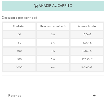
AÑADIR AL CARRITO
Descuento por cantidad
Cantidad
Descuento unitario
Ahorro hasta
60
2%
10,86 €
150
3%
40,73 €
300
4%
108,60 €
500
5%
226,25 €
1000
6%
543,00 €
Reseñas