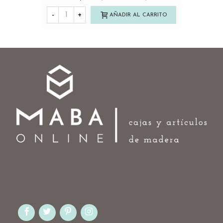
-
+
AÑADIR AL CARRITO