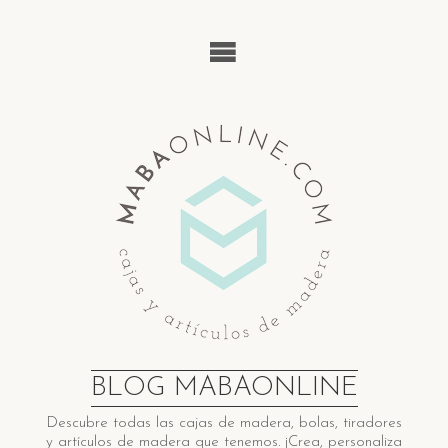
Saltar
al
contenido
BLOG MABAONLINE
Descubre ​t​odas las cajas de madera​, bolas, tiradores
y artículos de madera ​q​ue tenemos. ¡Crea, personaliza