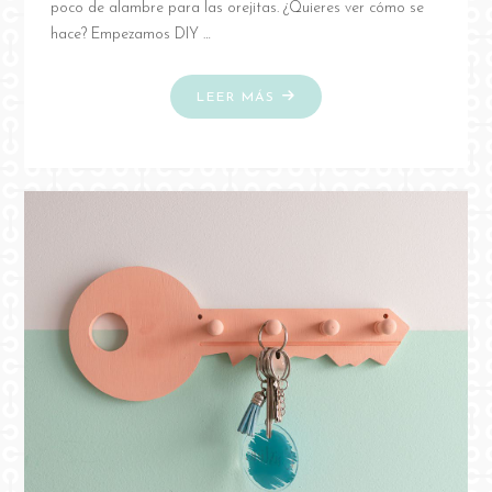
poco de alambre para las orejitas. ¿Quieres ver cómo se
hace? Empezamos DIY …
"DIY
LEER MÁS
CONEJITO
CON
CUENTAS
DE
MADERA"