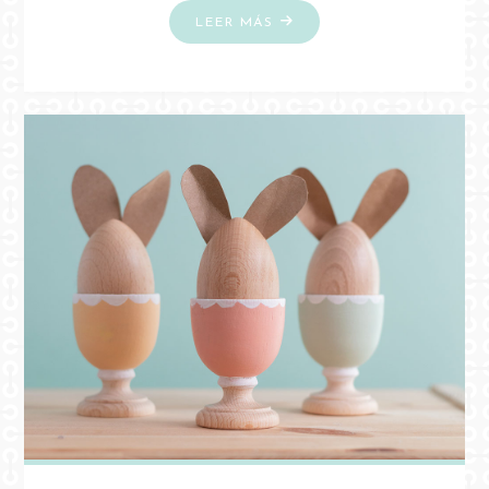
"DIY
LEER MÁS
MINI
PERCHERO
DE
MADERA
PARA
LLAVES"