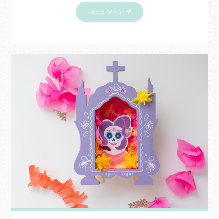
"DIY
LEER MÁS
CASITA
DE
PÁJAROS
DE
HALLOWEEN"