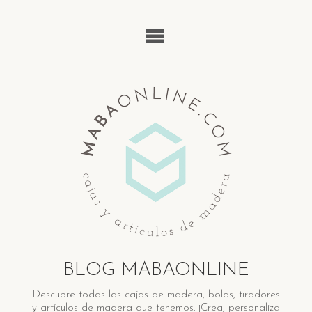
Saltar
al
contenido
BLOG MABAONLINE
Descubre ​t​odas las cajas de madera​, bolas, tiradores
y artículos de madera ​q​ue tenemos. ¡Crea, personaliza