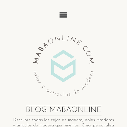
Saltar
al
contenido
BLOG MABAONLINE
Descubre ​t​odas las cajas de madera​, bolas, tiradores
y artículos de madera ​q​ue tenemos. ¡Crea, personaliza