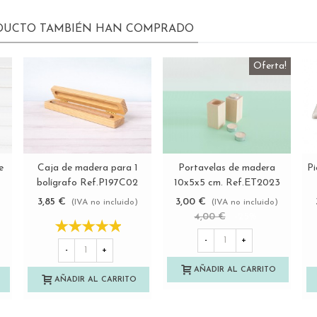
ODUCTO TAMBIÉN HAN COMPRADO
Oferta!
Pi
e
Caja de madera para 1
Portavelas de madera
Ver más
Ver más
bolígrafo Ref.P197C02
10x5x5 cm. Ref.ET2023
3,85 €
3,00 €
(IVA no incluido)
(IVA no incluido)
4,00 €
-25%
-
+
-
+
AÑADIR AL CARRITO
AÑADIR AL CARRITO