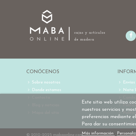
CONÓCENOS
INFOR
Sobre nosotros
Envíos
Donde estamos
Nota 
Contacta
Condic
Este sitio web utiliza c
Blog y noticias
Políti
nuestros servicios y mos
Mapa del sitio
Polític
preferencias mediante el
Para dar su consentimie
Más información
Personaliz
© 2010-2025 mabaonline.com