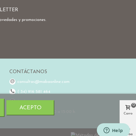
LETTER
novedades y promociones.
CONTÁCTANOS
consultas@mabaonline.com
( 34) 916 581 464
(34) 648 976 755
0
ACEPTO
Horario L-V de 9:00 a 15:00 h.
Carro
Arriba