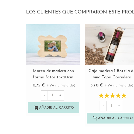
LOS CLIENTES QUE COMPRARON ESTE PR
Marco de madera con
Caja madera 1 Botella d
Ver más
Ver más
forma fotos 15x20cm
vino Tapa Corredera
Ref.PMCR6V
Ref.1botTC
10,75 €
5,70 €
(IVA no incluido)
(IVA no incluido)
-
+
-
+
AÑADIR AL CARRITO
AÑADIR AL CARRITO