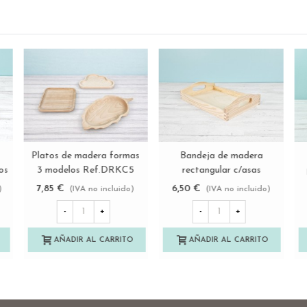
Oferta!
Bandeja de madera
Platos de madera 3
Ver más
Ver más
ta
rectangular 32,5x17,5x4,5
compartimentos 2 modelos
Ref.P1092AZ
Ref.DRKC51
5,63 €
10,50 €
)
(IVA no incluido)
(IVA no incluido)
7,50 €
-25%
-
+
-
+
AÑADIR AL CARRITO
AÑADIR AL CARRITO