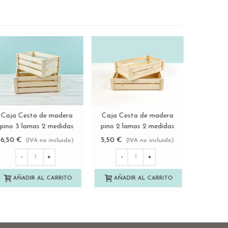
Platos de madera formas
Bandeja de madera
Caja Ce
Ver más
Ver más
3 modelos Ref.DRKC5
rectangular c/asas
pino 3 l
30x20x6,5 cm.
Re
7,85 €
6,50 €
6,50 €
(IVA no incluido)
(IVA no incluido)
Ref.DRTC714M
-
+
-
+
-
AÑADIR AL CARRITO
AÑADIR AL CARRITO
AÑA