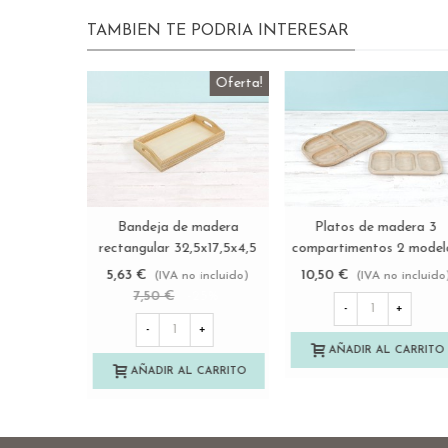
TAMBIEN TE PODRIA INTERESAR
Caja cesta de madera pino
Caja Cesta de madera
Ver más
Ver más
40x30x14 cm. c/asas
36,5x18x25 cm. c/asa al
Ref.DRSN140N
Ref.PCR4
14,75 €
13,85 €
(IVA no incluido)
(IVA no incluido
-
+
-
+
AÑADIR AL CARRITO
AÑADIR AL CARRITO