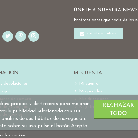
ÚNETE A NUESTRA NEWS
Entérate antes que nadie de las 
Suscribirme ahora!
MACIÓN
MI CUENTA
 y devoluciones
Mi cuenta
Legal
Mis pedidos
iones de compra
Mis direcciones
ookies propias y de terceros para mejorar
RECHAZAR
ca de Privacidad
Registro
trarle publicidad relacionada con sus
TODO
a de cookies
 análisis de sus hábitos de navegación.
nto sobre su uso pulse el botón Acepto.
ar las cookies