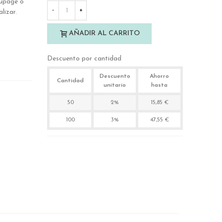
oupage o
-
+
lizar.
AÑADIR AL CARRITO
Descuento por cantidad
Descuento
Ahorro
Cantidad
unitario
hasta
50
2%
15,85 €
100
3%
47,55 €