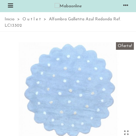
Inicio
>
O u t l e t
>
Alfombra Galletita Azul Redonda Ref.
LC13302
Oferta!