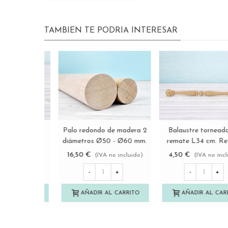
TAMBIEN TE PODRIA INTERESAR
Balaustre de madera
Palo plano c/bordes
Ver más
Ver más
Torneado Roscado con
redondeados 15 cm.
tuercas L51 Ref.MO577
Ref.MO78
16,50 €
0,30 €
(IVA no incluido)
(IVA no incluido)
-
+
-
+
AÑADIR AL CARRITO
AÑADIR AL CARRITO