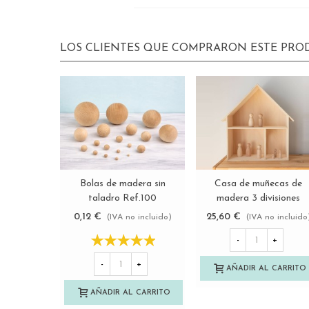
LOS CLIENTES QUE COMPRARON ESTE PR
Bolas de madera sin
Casa de muñecas de
Ver más
Ver más
taladro Ref.100
madera 3 divisiones
Ref.P00CB13
0,12 €
25,60 €
(IVA no incluido)
(IVA no incluido
-
+
-
+
AÑADIR AL CARRITO
AÑADIR AL CARRITO