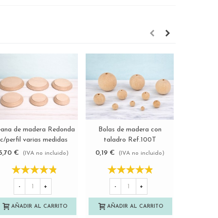
ana de madera Redonda
Bolas de madera con
Palo red
Ver más
Ver más
c/perfil varias medidas
taladro Ref.100T
varios di
Ref.2541
5,70 €
0,19 €
0,58 €
(IVA no incluido)
(IVA no incluido)
(
-
+
-
+
-
AÑADIR AL CARRITO
AÑADIR AL CARRITO
AÑAD