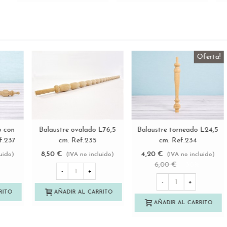
Palo redondo de madera 2
Balaustre torneado con
Ver más
Ver más
diámetros Ø50 - Ø60 mm.
remate L34 cm. Ref.237
Largo 80 cm.
16,50 €
4,50 €
(IVA no incluido)
(IVA no incluido)
-
+
-
+
AÑADIR AL CARRITO
AÑADIR AL CARRITO