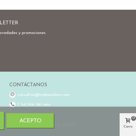
LETTER
novedades y promociones.
CONTÁCTANOS
consultas@mabaonline.com
( 34) 916 581 464
(34) 648 976 755
0
ACEPTO
Horario L-V de 9:00 a 15:00 h.
Carro