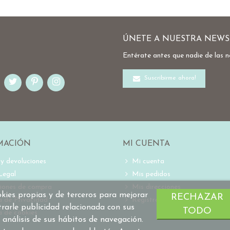
ÚNETE A NUESTRA NEWS
Entérate antes que nadie de las 
Suscribirme ahora!
MACIÓN
MI CUENTA
 y devoluciones
Mi cuenta
Legal
Mis pedidos
iones de compra
Mis direcciones
ookies propias y de terceros para mejorar
RECHAZAR
ca de Privacidad
Registro
trarle publicidad relacionada con sus
TODO
a de cookies
 análisis de sus hábitos de navegación.