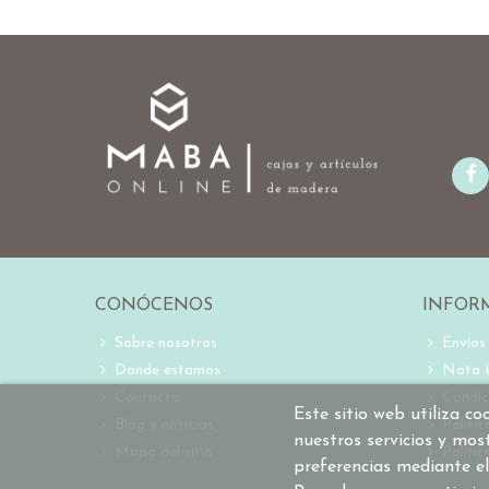
CONÓCENOS
INFOR
Sobre nosotros
Envíos
Donde estamos
Nota 
Contacta
Condic
Este sitio web utiliza c
Blog y noticias
Políti
nuestros servicios y mos
Mapa del sitio
Polític
preferencias mediante el