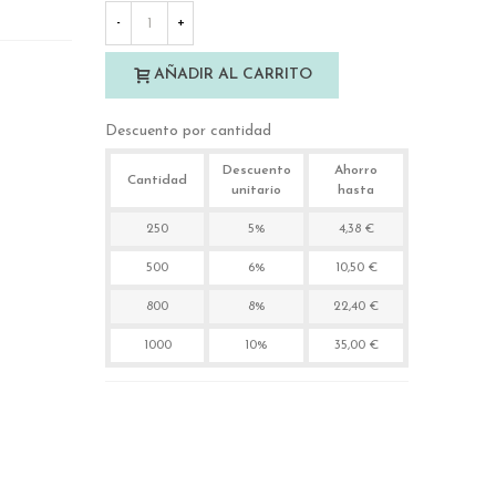
-
+
AÑADIR AL CARRITO
Descuento por cantidad
Descuento
Ahorro
Cantidad
unitario
hasta
250
5%
4,38 €
500
6%
10,50 €
800
8%
22,40 €
1000
10%
35,00 €