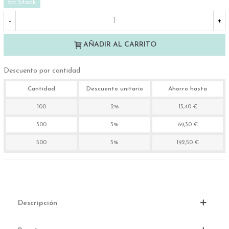
En Stock
-
+
AÑADIR AL CARRITO
Descuento por cantidad
Cantidad
Descuento unitario
Ahorro hasta
100
2%
15,40 €
300
3%
69,30 €
500
5%
192,50 €
Descripción