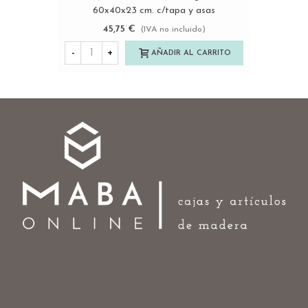
60x40x23 cm. c/tapa y asas
Ref.DRSD260
45,75 €
(IVA no incluido)
-
+
AÑADIR AL CARRITO