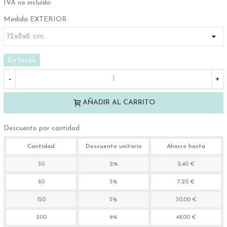
IVA no incluído
Medida EXTERIOR
En Stock
-
+
AÑADIR AL CARRITO
Descuento por cantidad
Cantidad
Descuento unitario
Ahorro hasta
30
2%
2,40 €
60
3%
7,20 €
150
5%
30,00 €
200
6%
48,00 €