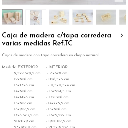
Caja de madera c/tapa corredera
varias medidas Ref.TC
Cajas de madera con tapa corredera en chopo natural.
Medida EXTERIOR
++++
- INTERIOR
++++++
9,5x9,5x9,5 cm.
++
- 8x8x8 cm.
++++++
12x8x6 cm.
+++++
- 11x6,5x5 cm.
++++++
13x13x6 cm.
++++++
- 11,5x11,5x4 cm.
++++++
14x6x6 cm.
++++++
- 13x5x4,5 cm.
++++++
14x14x8 cm.
+++++
- 13x13x6 cm.
++++++
15x8x7 cm.
+++++
- 14x7x5,5 cm.
++++++
16x9x7,5 cm.
++++
- 15x8x6 cm.
++++++
17x6,5x3,5 cm.
+++
- 16x5,5x2 cm.
++++++
20x11x9 cm.
+++
- 19x10x7,5 cm.
++++++
23x18x10 cm.
++
- 21,5x16,5x8 cm.