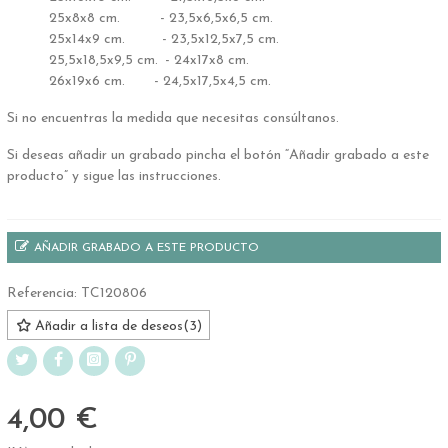
++++++
25x8x8 cm.
++++
- 23,5x6,5x6,5 cm.
++++++
25x14x9 cm.
+++
- 23,5x12,5x7,5 cm.
++++++
25,5x18,5x9,5 cm.
+
- 24x17x8 cm.
++++++
26x19x6 cm.
+++
- 24,5x17,5x4,5 cm.
Si no encuentras la medida que necesitas consúltanos.
Si deseas añadir un grabado pincha el botón “Añadir grabado a este
producto” y sigue las instrucciones.
AÑADIR GRABADO A ESTE PRODUCTO
Referencia:
TC120806
Añadir a lista de deseos
(
3
)
4,00 €