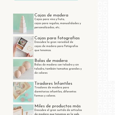
Cajas de madera
Cajas para vino y fruta,
cajas para regalos, manualidades y
personalizadas, etc..
Cajas para fotografías
Descubre la gran variedad de
cajas de madera para Fotógrafos
que tenemos.
Bolas de madera
Bolas de madera con taladro y sin
taladro, también tamaños grandes y
de colores
Tiradores Infantiles
Tiradores de madera para
dormitorios infantiles, diferentes
formas y colores.
Miles de productos más
Descubre el gran surtido de artículos
de madera que tenemos en la web,