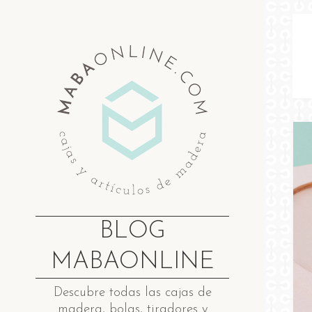
Saltar
al
contenido
BLOG
MABAONLINE
Descubre ​t​odas las cajas de
madera​, bolas, tiradores y