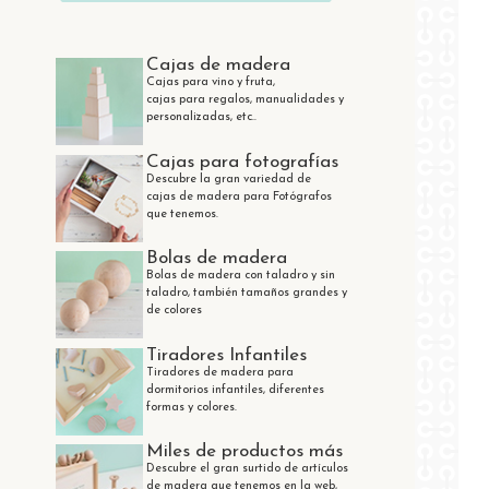
Cajas de madera
Cajas para vino y fruta,
cajas para regalos, manualidades y
personalizadas, etc..
Cajas para fotografías
Descubre la gran variedad de
cajas de madera para Fotógrafos
que tenemos.
Bolas de madera
Bolas de madera con taladro y sin
taladro, también tamaños grandes y
de colores
Tiradores Infantiles
Tiradores de madera para
dormitorios infantiles, diferentes
formas y colores.
Miles de productos más
Descubre el gran surtido de artículos
de madera que tenemos en la web,