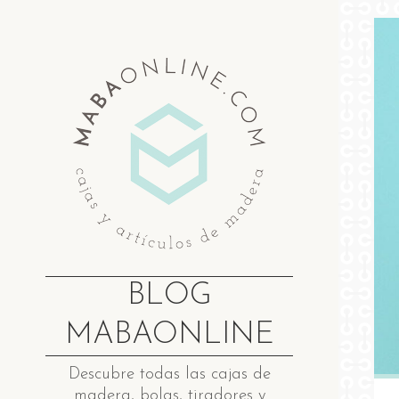
Saltar
al
contenido
BLOG
MABAONLINE
Descubre ​t​odas las cajas de
madera​, bolas, tiradores y