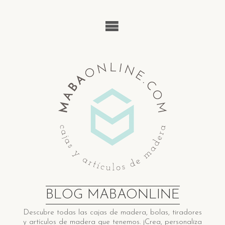
Saltar
al
contenido
BLOG MABAONLINE
Descubre ​t​odas las cajas de madera​, bolas, tiradores
y artículos de madera ​q​ue tenemos. ¡Crea, personaliza