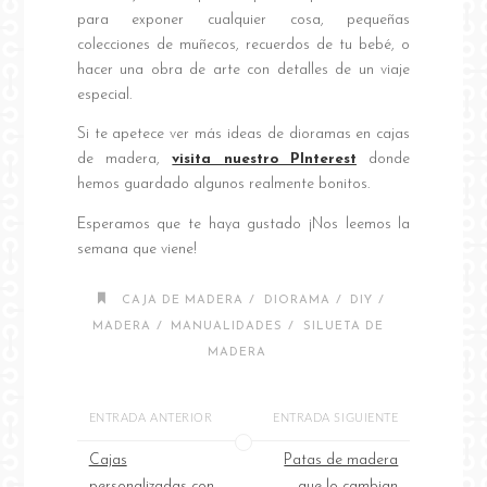
para exponer cualquier cosa, pequeñas
colecciones de muñecos, recuerdos de tu bebé, o
hacer una obra de arte con detalles de un viaje
especial.
Si te apetece ver más ideas de dioramas en cajas
de madera,
visita nuestro PInterest
donde
hemos guardado algunos realmente bonitos.
Esperamos que te haya gustado ¡Nos leemos la
semana que viene!
/
/
/
CAJA DE MADERA
DIORAMA
DIY
/
/
MADERA
MANUALIDADES
SILUETA DE
MADERA
ENTRADA ANTERIOR
ENTRADA SIGUIENTE
Cajas
Patas de madera
personalizadas con
que lo cambian