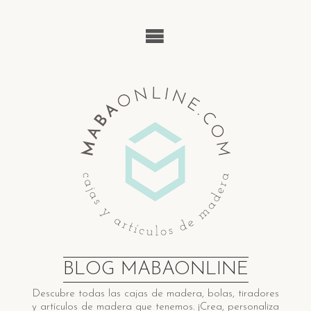
Saltar
al
contenido
BLOG MABAONLINE
Descubre ​t​odas las cajas de madera​, bolas, tiradores
y artículos de madera ​q​ue tenemos. ¡Crea, personaliza