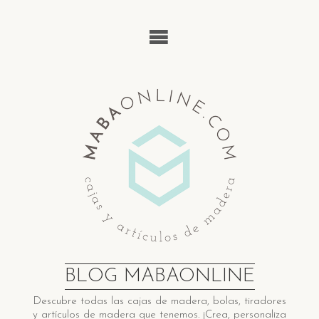
Saltar
al
contenido
BLOG MABAONLINE
Descubre ​t​odas las cajas de madera​, bolas, tiradores
y artículos de madera ​q​ue tenemos. ¡Crea, personaliza