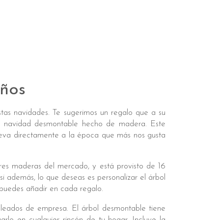
eños
tas navidades. Te sugerimos un regalo que a su
de navidad desmontable hecho de madera. Este
lleva directamente a la época que más nos gusta
res maderas del mercado, y está provisto de 16
si además, lo que deseas es personalizar el árbol
puedes añadir en cada regalo.
leados de empresa. El árbol desmontable tiene
arlo en cualquier rincón de tu hogar. Incluye la