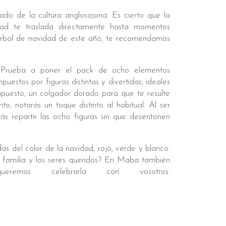
do de la cultura anglosajona. Es cierto que la
dad te traslada directamente hasta momentos
l árbol de navidad de este año, te recomendamos
. Prueba a poner el pack de ocho elementos
stos por figuras distintas y divertidas, ideales
supuesto, un colgador dorado para que te resulte
to, notarás un toque distinto al habitual. Al ser
s repartir las ocho figuras sin que desentonen
as del color de la navidad, rojo, verde y blanco.
 familia y los seres queridos? En Maba también
mos celebrarla con vosotros.