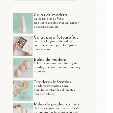
Cajas de madera
Cajas para vino y fruta,
cajas para regalos, manualidades y
personalizadas, etc..
Cajas para fotografías
Descubre la gran variedad de
cajas de madera para Fotógrafos
que tenemos.
Bolas de madera
Bolas de madera con taladro y sin
taladro, también tamaños grandes y
de colores
Tiradores Infantiles
Tiradores de madera para
dormitorios infantiles, diferentes
formas y colores.
Miles de productos más
Descubre el gran surtido de artículos
de madera que tenemos en la web,