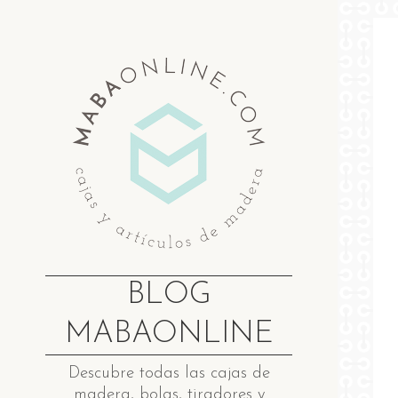
Saltar
al
contenido
BLOG
MABAONLINE
Descubre ​t​odas las cajas de
madera​, bolas, tiradores y