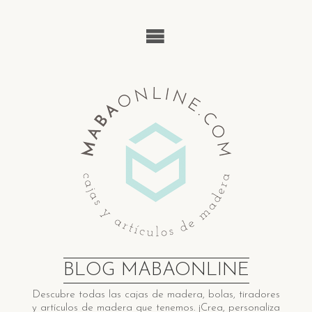
Saltar
al
contenido
BLOG MABAONLINE
Descubre ​t​odas las cajas de madera​, bolas, tiradores
y artículos de madera ​q​ue tenemos. ¡Crea, personaliza