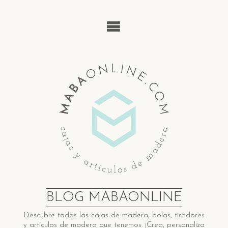
Saltar
al
contenido
BLOG MABAONLINE
Descubre ​t​odas las cajas de madera​, bolas, tiradores
y artículos de madera ​q​ue tenemos. ¡Crea, personaliza