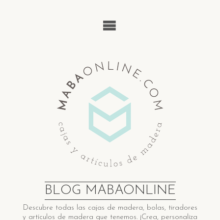
Saltar
al
contenido
BLOG MABAONLINE
Descubre ​t​odas las cajas de madera​, bolas, tiradores
y artículos de madera ​q​ue tenemos. ¡Crea, personaliza