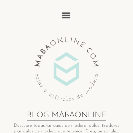
Saltar
al
contenido
BLOG MABAONLINE
Descubre ​t​odas las cajas de madera​, bolas, tiradores
y artículos de madera ​q​ue tenemos. ¡Crea, personaliza