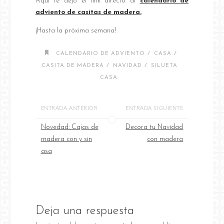
Aquí te dejo el link directo al
calendario de
adviento de casitas de madera.
¡Hasta la próxima semana!
/
/
CALENDARIO DE ADVIENTO
CASA
/
/
CASITA DE MADERA
NAVIDAD
SILUETA
CASA
ENTRADA ANTERIOR
ENTRADA SIGUIENTE
Novedad: Cajas de
Decora tu Navidad
madera con y sin
con madera
asa
Deja una respuesta