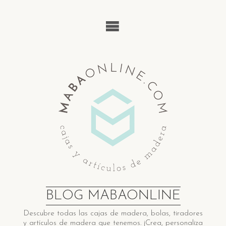
Saltar
al
contenido
BLOG MABAONLINE
Descubre ​t​odas las cajas de madera​, bolas, tiradores
y artículos de madera ​q​ue tenemos. ¡Crea, personaliza