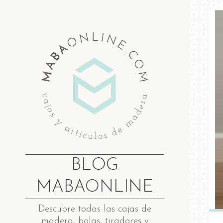
Saltar
al
contenido
BLOG
MABAONLINE
Descubre ​t​odas las cajas de
madera​, bolas, tiradores y