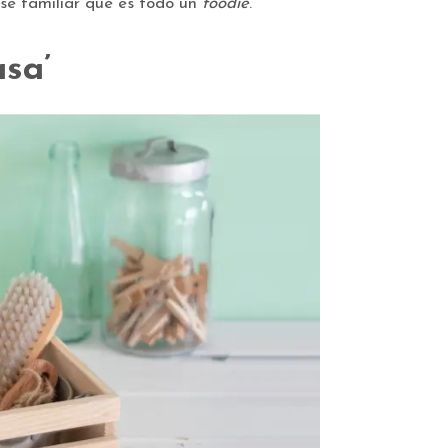
ese familiar que es todo un
foodie
.
asa’