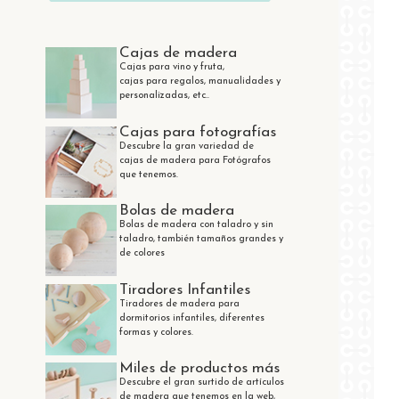
Cajas de madera
Cajas para vino y fruta,
cajas para regalos, manualidades y
personalizadas, etc..
Cajas para fotografías
Descubre la gran variedad de
cajas de madera para Fotógrafos
que tenemos.
Bolas de madera
Bolas de madera con taladro y sin
taladro, también tamaños grandes y
de colores
Tiradores Infantiles
Tiradores de madera para
dormitorios infantiles, diferentes
formas y colores.
Miles de productos más
Descubre el gran surtido de artículos
de madera que tenemos en la web,