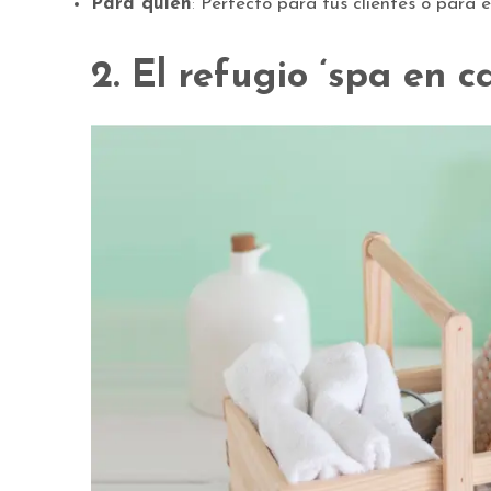
Para quién
:
Perfecto para tus clientes o para 
2. El refugio ‘spa en c