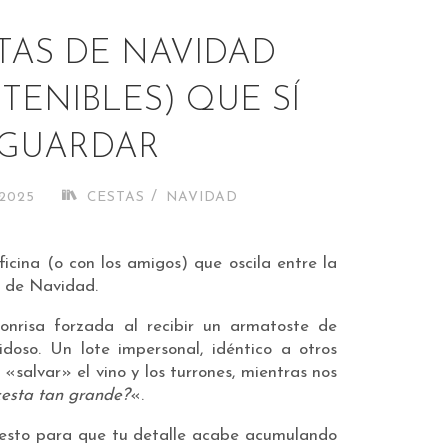
STAS DE NAVIDAD
TENIBLES) QUE SÍ
GUARDAR
/
2025
CESTAS
NAVIDAD
icina (o con los amigos) que oscila entre la
s de Navidad.
nrisa forzada al recibir un armatoste de
doso. Un lote impersonal, idéntico a otros
salvar» el vino y los turrones, mientras nos
cesta tan grande?
«.
uesto para que tu detalle acabe acumulando