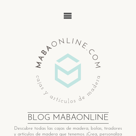
Saltar
al
contenido
BLOG MABAONLINE
Descubre ​t​odas las cajas de madera​, bolas, tiradores
y artículos de madera ​q​ue tenemos. ¡Crea, personaliza