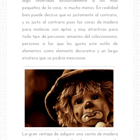
algo reservado exclusivamente a los más
pequeños de la casa, ni mucho menos. En realidad
bien puede decirse que es justamente al contrario,
y es justo al contrario pues las casas de madera
para muñecas son aptas y muy atractivas para
todo tipo de personas: amantes del coleccionismo,
personas a las que les gusta este estilo de
elementos como elemento decorativo y un largo
etcétera que se podría mencionar.
La gran ventaja de adquirir una casita de madera