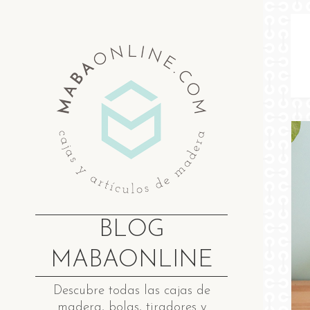
Saltar
al
contenido
BLOG
MABAONLINE
Descubre ​t​odas las cajas de
madera​, bolas, tiradores y