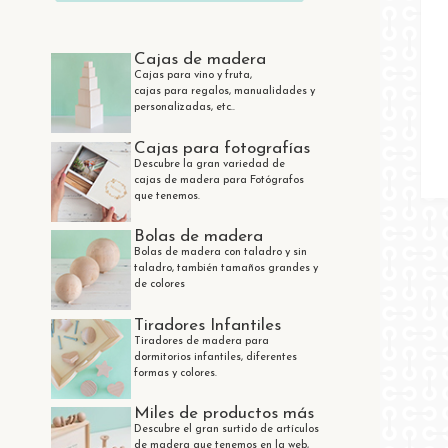
Cajas de madera
Cajas para vino y fruta,
cajas para regalos, manualidades y
personalizadas, etc..
Cajas para fotografías
Descubre la gran variedad de
cajas de madera para Fotógrafos
que tenemos.
Bolas de madera
Bolas de madera con taladro y sin
taladro, también tamaños grandes y
de colores
Tiradores Infantiles
Tiradores de madera para
dormitorios infantiles, diferentes
formas y colores.
Miles de productos más
Descubre el gran surtido de artículos
de madera que tenemos en la web,